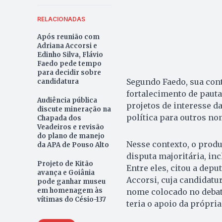
RELACIONADAS
Após reunião com
Adriana Accorsi e
Edinho Silva, Flávio
Faedo pede tempo
para decidir sobre
Segundo Faedo, sua cont
candidatura
fortalecimento de pautas
Audiência pública
projetos de interesse d
discute mineração na
política para outros no
Chapada dos
Veadeiros e revisão
do plano de manejo
Nesse contexto, o prod
da APA de Pouso Alto
disputa majoritária, in
Projeto de Kitão
Entre eles, citou a depu
avança e Goiânia
Accorsi, cuja candidatu
pode ganhar museu
em homenagem às
nome colocado no debate
vítimas do Césio-137
teria o apoio da própria