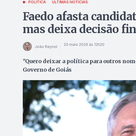
POLÍTICA
ÚLTIMAS NOTÍCIAS
Faedo afasta candida
mas deixa decisão fi
20 maio 2026 às 12h20
João Reynol
"Quero deixar a política para outros nom
Governo de Goiás