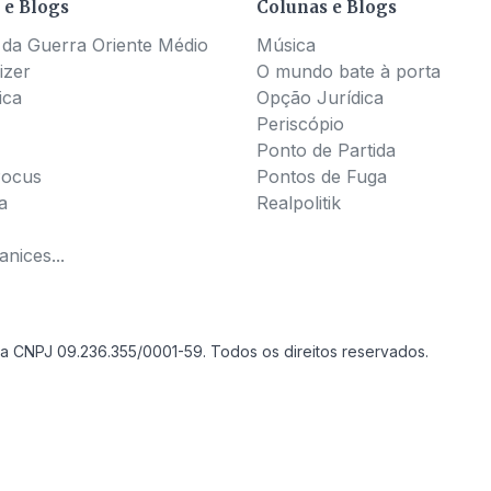
 e Blogs
Colunas e Blogs
 da Guerra Oriente Médio
Música
izer
O mundo bate à porta
ica
Opção Jurídica
Periscópio
Ponto de Partida
Pocus
Pontos de Fuga
a
Realpolitik
nices...
a CNPJ 09.236.355/0001-59. Todos os direitos reservados.