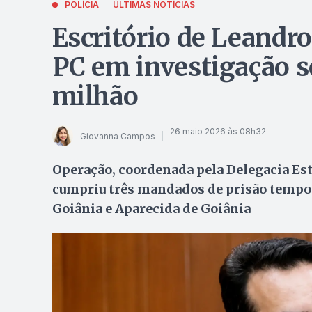
POLÍCIA
ÚLTIMAS NOTÍCIAS
Escritório de Leandro
PC em investigação s
milhão
26 maio 2026 às 08h32
Giovanna Campos
Operação, coordenada pela Delegacia Es
cumpriu três mandados de prisão tempor
Goiânia e Aparecida de Goiânia