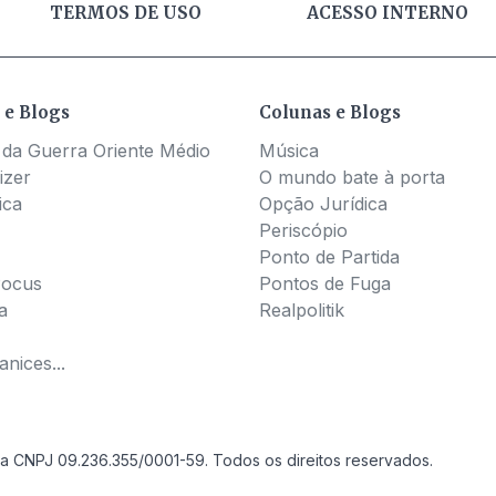
TERMOS DE USO
ACESSO INTERNO
 e Blogs
Colunas e Blogs
 da Guerra Oriente Médio
Música
izer
O mundo bate à porta
ica
Opção Jurídica
Periscópio
Ponto de Partida
Pocus
Pontos de Fuga
a
Realpolitik
nices...
a CNPJ 09.236.355/0001-59. Todos os direitos reservados.