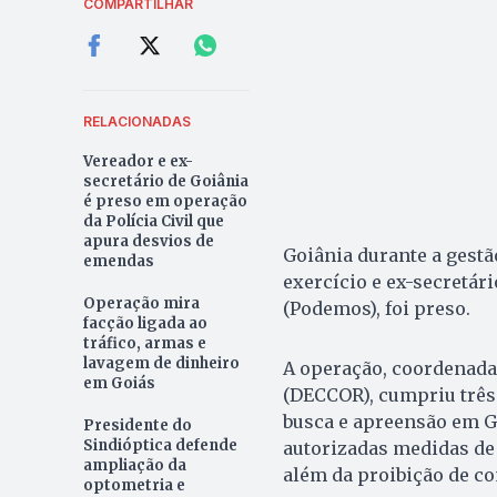
COMPARTILHAR
RELACIONADAS
Vereador e ex-
secretário de Goiânia
é preso em operação
da Polícia Civil que
apura desvios de
Goiânia durante a gest
emendas
exercício e ex-secretár
Operação mira
(Podemos), foi preso.
facção ligada ao
tráfico, armas e
lavagem de dinheiro
A operação, coordenada
em Goiás
(DECCOR), cumpriu três
busca e apreensão em G
Presidente do
Sindióptica defende
autorizadas medidas de 
ampliação da
além da proibição de co
optometria e