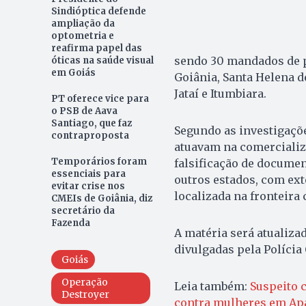
Sindióptica defende
ampliação da
optometria e
reafirma papel das
sendo 30 mandados de pr
óticas na saúde visual
em Goiás
Goiânia, Santa Helena de
Jataí e Itumbiara.
PT oferece vice para
o PSB de Aava
Santiago, que faz
Segundo as investigaçõe
contraproposta
atuavam na comercializ
Temporários foram
falsificação de docume
essenciais para
outros estados, com ext
evitar crise nos
localizada na fronteira
CMEIs de Goiânia, diz
secretário da
Fazenda
A matéria será atualiza
divulgadas pela Polícia 
Goiás
Operação
Leia também:
Suspeito 
Destroyer
contra mulheres em Apa