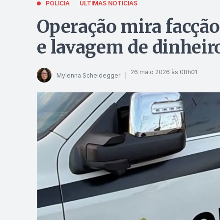
POLÍCIA
ÚLTIMAS NOTÍCIAS
Operação mira facção 
e lavagem de dinheir
26 maio 2026 às 08h01
Mylenna Scheidegger