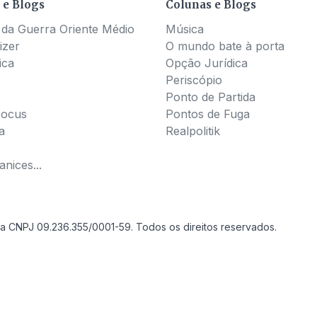
 e Blogs
Colunas e Blogs
 da Guerra Oriente Médio
Música
izer
O mundo bate à porta
ica
Opção Jurídica
Periscópio
Ponto de Partida
Pocus
Pontos de Fuga
a
Realpolitik
nices...
a CNPJ 09.236.355/0001-59. Todos os direitos reservados.