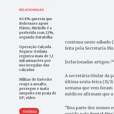
RELACIONADAS
Só 8% querem que
Bolsonaro apoie
Flávio; Michelle é a
preferida com 22%,
segundo Datafolha
continua neste sábado (1
Operação Calçada
feita pela Secretaria Mu
Segura: Goiânia
registra mais de 3,1
mil autuações por
[relacionadas artigos=”
uso irregular das
calçadas
A secretária titular da 
Militar do Exército
última sexta-feira (31/3
reage a assalto,
semana que vem foram fe
persegue e mata
suspeito em praia de
médicos afirmam que a e
SP; vídeo
“Boa parte dos nomes es
Goiânia
ouvido pelo
Jornal Opç