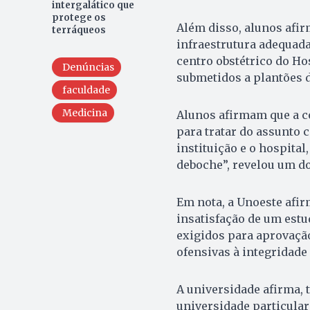
intergalático que
protege os
Além disso, alunos afir
terráqueos
infraestrutura adequada
centro obstétrico do Ho
Denúncias
submetidos a plantões d
faculdade
Medicina
Alunos afirmam que a 
para tratar do assunto
instituição e o hospita
deboche”, revelou um do
Em nota, a Unoeste afi
insatisfação de um estu
exigidos para aprovaçã
ofensivas à integridade 
A universidade afirma, 
universidade particular 