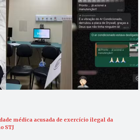
rdade médica acusada de exercício ilegal da
ao STJ