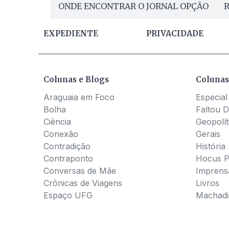
ONDE ENCONTRAR O JORNAL OPÇÃO
R
EXPEDIENTE
PRIVACIDADE
Colunas e Blogs
Colunas
Araguaia em Foco
Especial
Bolha
Faltou D
Ciência
Geopolít
Conexão
Gerais
Contradição
História
Contraponto
Hocus 
Conversas de Mãe
Imprens
Crônicas de Viagens
Livros
Espaço UFG
Machadia