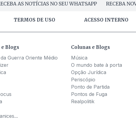
ECEBA AS NOTÍCIAS NO SEU WHATSAPP
RECEBA NOV
TERMOS DE USO
ACESSO INTERNO
 e Blogs
Colunas e Blogs
 da Guerra Oriente Médio
Música
izer
O mundo bate à porta
ica
Opção Jurídica
Periscópio
Ponto de Partida
Pocus
Pontos de Fuga
a
Realpolitik
nices...