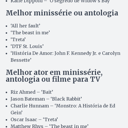
Katie Dippold – ‘O segredo de Widow’s Bay’
Melhor minissérie ou antologia
‘All her fault’
‘The beast in me’
‘Treta’
‘DTF St. Louis’
‘História De Amor: John F. Kennedy Jr. e Carolyn
Bessette’
Melhor ator em minissérie,
antologia ou filme para TV
Riz Ahmed – ‘Bait’
Jason Bateman – ‘Black Rabbit’
Charlie Hunnam – ‘Monstro: A História de Ed
Gein’
Oscar Isaac – ‘Treta’
Matthew Rhys – ‘The beast in me’