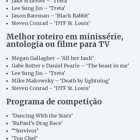
Jake Schreier – ‘Treta’
Lee Sung Jin – ‘Treta’
Jason Bateman – ‘Black Rabbit’
Steven Conrad – ‘DTF St. Louis’
Melhor roteiro em minissérie,
antologia ou filme para TV
Megan Gallagher – ‘All her fault’
Gabe Rotter e Daniel Pearle – ‘The beast in me’
Lee Sung Jin – ‘Treta’
Mike Makowsky – ‘Death by lightning’
Steven Conrad – ‘DTF St. Louis’
Programa de competição
‘Dancing With the Stars’
‘RuPaul’s Drag Race’
‘“Survivor’
‘Top Chef’