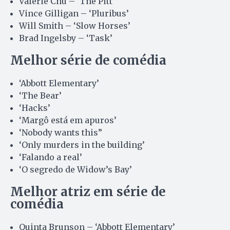
Valerie Chu – ‘The Pitt’
Vince Gilligan – ‘Pluribus’
Will Smith – ‘Slow Horses’
Brad Ingelsby – ‘Task’
Melhor série de comédia
‘Abbott Elementary’
‘The Bear’
‘Hacks’
‘Margô está em apuros’
‘Nobody wants this”
‘Only murders in the building’
‘Falando a real’
‘O segredo de Widow’s Bay’
Melhor atriz em série de
comédia
Quinta Brunson – ‘Abbott Elementary’