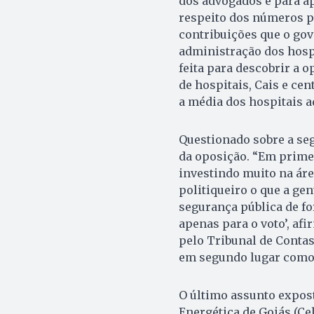
dos advogados e para a
respeito dos números po
contribuições que o gov
administração dos hosp
feita para descobrir a 
de hospitais, Cais e cen
a média dos hospitais a
Questionado sobre a seg
da oposição. “Em primei
investindo muito na áre
politiqueiro o que a ge
segurança pública de f
apenas para o voto’, af
pelo Tribunal de Conta
em segundo lugar como 
O último assunto expos
Energética de Goiás (C