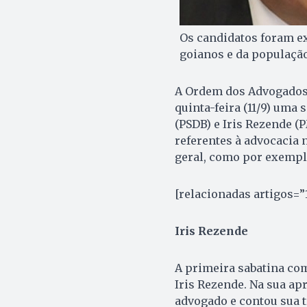
Os candidatos foram e
goianos e da populaçã
A Ordem dos Advogados
quinta-feira (11/9) uma
(PSDB) e Iris Rezende 
referentes à advocacia 
geral, como por exemplo
[relacionadas artigos=”
Iris Rezende
A primeira sabatina co
Iris Rezende. Na sua ap
advogado e contou sua t