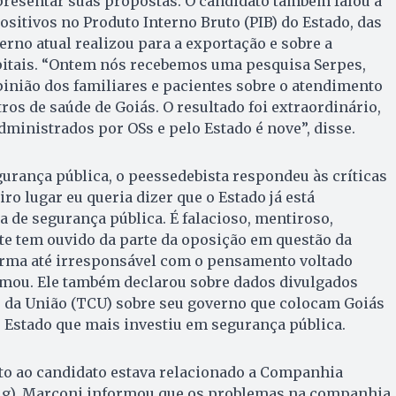
presentar suas propostas. O candidato também falou a
sitivos no Produto Interno Bruto (PIB) do Estado, das
erno atual realizou para a exportação e sobre a
itais. “Ontem nós recebemos uma pesquisa Serpes,
opinião dos familiares e pacientes sobre o atendimento
tros de saúde de Goiás. O resultado foi extraordinário,
dministrados por OSs e pelo Estado é nove”, disse.
urança pública, o peessedebista respondeu às críticas
ro lugar eu queria dizer que o Estado já está
a de segurança pública. É falacioso, mentiroso,
nte tem ouvido da parte da oposição em questão da
orma até irresponsável com o pensamento voltado
irmou. Ele também declarou sobre dados divulgados
s da União (TCU) sobre seu governo que colocam Goiás
Estado que mais investiu em segurança pública.
to ao candidato estava relacionado a Companhia
elg). Marconi informou que os problemas na companhia