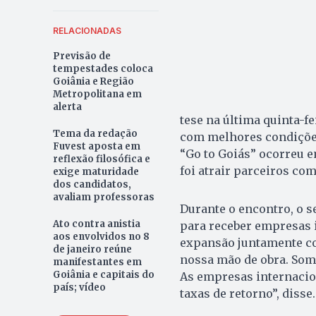
RELACIONADAS
Previsão de
tempestades coloca
Goiânia e Região
Metropolitana em
alerta
tese na última quinta-f
Tema da redação
com melhores condições
Fuvest aposta em
“Go to Goiás” ocorreu em
reflexão filosófica e
foi atrair parceiros com
exige maturidade
dos candidatos,
avaliam professoras
Durante o encontro, o s
Ato contra anistia
para receber empresas i
aos envolvidos no 8
expansão juntamente com
de janeiro reúne
nossa mão de obra. So
manifestantes em
Goiânia e capitais do
As empresas internacio
país; vídeo
taxas de retorno”, disse.