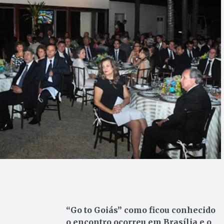
“Go to Goiás” como ficou conhecido
o encontro ocorreu em Brasília e o