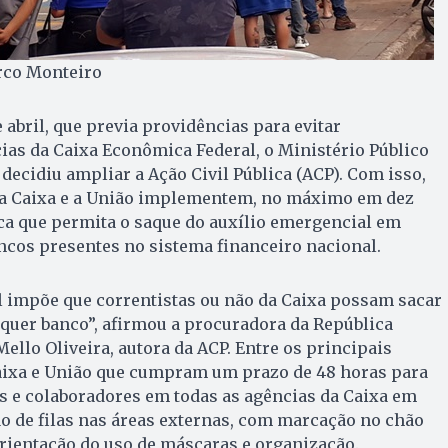
rco Monteiro
 abril, que previa providências para evitar
as da Caixa Econômica Federal, o Ministério Público
decidiu ampliar a Ação Civil Pública (ACP). Com isso,
 a Caixa e a União implementem, no máximo em dez
ca que permita o saque do auxílio emergencial em
ncos presentes no sistema financeiro nacional.
l impõe que correntistas ou não da Caixa possam sacar
quer banco”, afirmou a procuradora da República
llo Oliveira, autora da ACP. Entre os principais
aixa e União que cumpram um prazo de 48 horas para
es e colaboradores em todas as agências da Caixa em
o de filas nas áreas externas, com marcação no chão
rientação do uso de máscaras e organização.