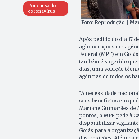
Por causa do
coronavírus
Foto: Reprodução | Ma
Após pedido do dia 17 de
aglomerações em agênci
Federal (MPF) em Goiás 
também é sugerido que
dias, uma solução técni
agências de todos os ba
“A necessidade naciona
seus benefícios em qual
Mariane Guimarães de Me
pontos, o MPF pede à C
disponibilizar vigilant
Goiás para a organizaçã
das posições. Além da o