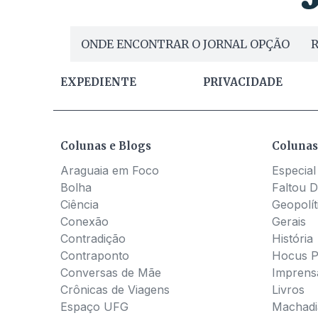
ONDE ENCONTRAR O JORNAL OPÇÃO
R
EXPEDIENTE
PRIVACIDADE
Colunas e Blogs
Colunas
Araguaia em Foco
Especial
Bolha
Faltou D
Ciência
Geopolít
Conexão
Gerais
Contradição
História
Contraponto
Hocus 
Conversas de Mãe
Imprens
Crônicas de Viagens
Livros
Espaço UFG
Machadia