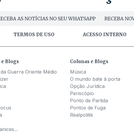
ECEBA AS NOTÍCIAS NO SEU WHATSAPP
RECEBA NOV
TERMOS DE USO
ACESSO INTERNO
 e Blogs
Colunas e Blogs
 da Guerra Oriente Médio
Música
izer
O mundo bate à porta
ica
Opção Jurídica
Periscópio
Ponto de Partida
Pocus
Pontos de Fuga
a
Realpolitik
nices...