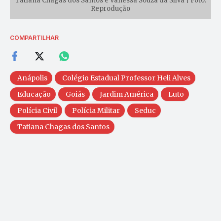
Tatiana Chagas dos Santos e Vanessa Souza da Silva | Foto:
Reprodução
COMPARTILHAR
Anápolis
Colégio Estadual Professor Heli Alves
Educação
Goiás
Jardim América
Luto
Polícia Civil
Polícia Militar
Seduc
Tatiana Chagas dos Santos