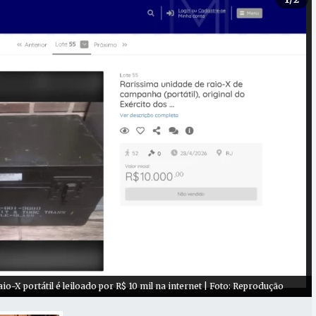
io-X portátil é leiloado por R$ 10 mil na internet | Foto: Reprodução