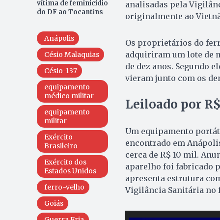
vítima de feminicídio
analisadas pela Vigilân
do DF ao Tocantins
originalmente ao Vietnã
Anápolis
Os proprietários do fer
adquiriram um lote de m
Césio Malaquias
de dez anos. Segundo el
Césio-137
vieram junto com os de
equipamento
médico militar
Leiloado por R$
equipamento
militar
Um equipamento portáti
Exército
encontrado em Anápolis 
Brasileiro
cerca de R$ 10 mil. An
Exército dos
aparelho foi fabricado
Estados Unidos
apresenta estrutura co
ferro-velho
Vigilância Sanitária no 
Goiás
Guerra Fria