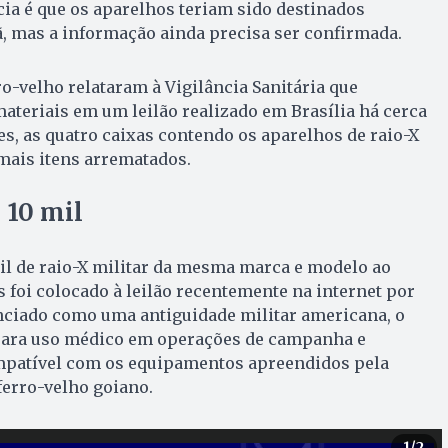
cia é que os aparelhos teriam sido destinados
, mas a informação ainda precisa ser confirmada.
ro-velho relataram à Vigilância Sanitária que
ateriais em um leilão realizado em Brasília há cerca
es, as quatro caixas contendo os aparelhos de raio-X
mais itens arrematados.
 10 mil
l de raio-X militar da mesma marca e modelo ao
foi colocado à leilão recentemente na internet por
unciado como uma antiguidade militar americana, o
 para uso médico em operações de campanha e
mpatível com os equipamentos apreendidos pela
ferro-velho goiano.
1
/2