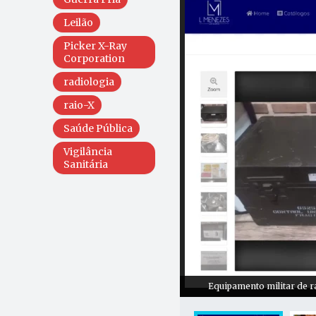
Leilão
Picker X-Ray
Corporation
radiologia
raio-X
Saúde Pública
Vigilância
Sanitária
Equipamento militar de ra