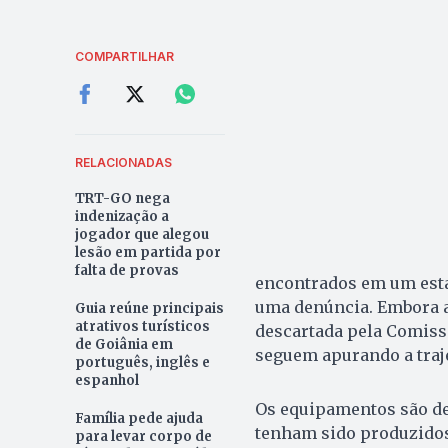
COMPARTILHAR
RELACIONADAS
TRT-GO nega
indenização a
jogador que alegou
lesão em partida por
falta de provas
encontrados em um esta
uma denúncia. Embora a 
Guia reúne principais
atrativos turísticos
descartada pela Comissã
de Goiânia em
seguem apurando a traje
português, inglês e
espanhol
Os equipamentos são de 
Família pede ajuda
tenham sido produzidos
para levar corpo de