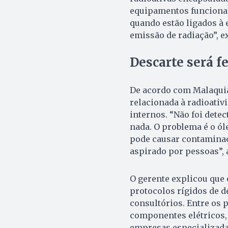
equipamentos funcionam
quando estão ligados à e
emissão de radiação”, e
Descarte será f
De acordo com Malaquia
relacionada à radioati
internos. “Não foi dete
nada. O problema é o ól
pode causar contaminaç
aspirado por pessoas”, 
O gerente explicou qu
protocolos rígidos de d
consultórios. Entre os 
componentes elétricos,
empresas especializada