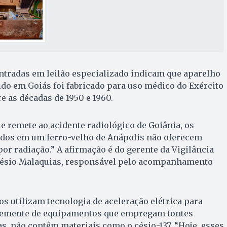
ntradas em leilão especializado indicam que aparelho
do em Goiás foi fabricado para uso médico do Exército
e as décadas de 1950 e 1960.
e remete ao acidente radiológico de Goiânia, os
dos em um ferro-velho de Anápolis não oferecem
or radiação.” A afirmação é do gerente da Vigilância
 Césio Malaquias, responsável pelo acompanhamento
os utilizam tecnologia de aceleração elétrica para
entemente de equipamentos que empregam fontes
s, não contêm materiais como o césio-137. “Hoje, esses