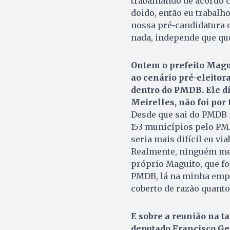
trabalhando de acordo c
doido, então eu trabal
nossa pré-candidatura e
nada, independe que que
Ontem o prefeito Magui
ao cenário pré-eleitor
dentro do PMDB. Ele d
Meirelles, não foi por 
Desde que sai do PMDB n
153 municípios pelo PM
seria mais difícil eu vi
Realmente, ninguém me 
próprio Maguito, que foi
PMDB, lá na minha empr
coberto de razão quanto 
E sobre a reunião na t
deputado Francisco Ge