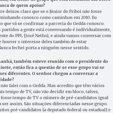
busca de quem apoiar?
 deixou claro que se o Júnior do Friboi não fosse
caminhando conosco como caminhou em 2010. Eu
o que vá se confirmar a parceria do Gedda conosco.
 partidos a gente está conversando é individualmente,
ente do PPL [José Netho], e ainda vamos conversar com
se houver o interesse deles também de estar
unca fechei porta a ninguém nesse sentido.
anhã, também esteve reunido com o presidente do
sete, então fica a questão de se esse grupo vai se
mes diferentes. O senhor chegou a conversar a
lidade?
 não falei com o Gedda. Mas acredito que têm vários
is tempo de TV, não vão decidir em bloco, talvez,
e fosse tempo de TV o número de pré-candidatos igual
a ser assim. São situações diferenciadas nesse grupo.
tos pré-candidatos [a deputado federal ou estadual] e