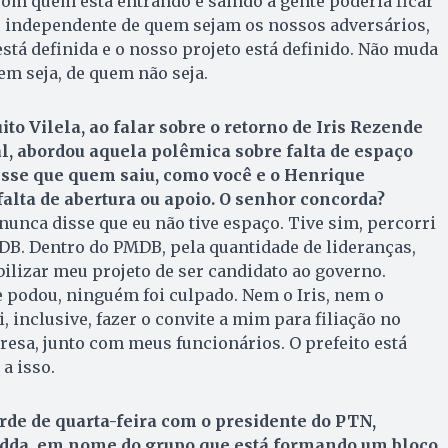
om quem está entrando e saindo a gente poderia ficar
ho independente de quem sejam os nossos adversários,
stá definida e o nosso projeto está definido. Não muda
m seja, de quem não seja.
to Vilela, ao falar sobre o retorno de Iris Rezende
al, abordou aquela polêmica sobre falta de espaço
isse que quem saiu, como você e o Henrique
falta de abertura ou apoio. O senhor concorda?
unca disse que eu não tive espaço. Tive sim, percorri
DB. Dentro do PMDB, pela quantidade de lideranças,
abilizar meu projeto de ser candidato ao governo.
podou, ninguém foi culpado. Nem o Iris, nem o
, inclusive, fazer o convite a mim para filiação no
esa, junto com meus funcionários. O prefeito está
a isso.
arde de quarta-feira com o presidente do PTN,
dda, em nome do grupo que está formando um bloco