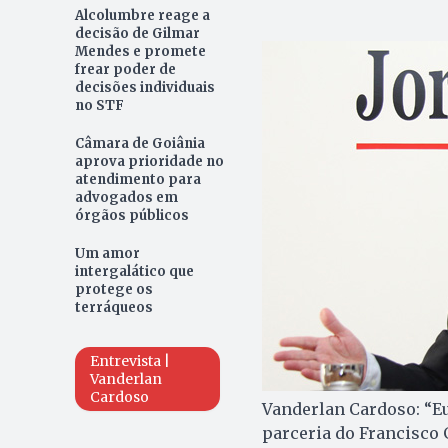
Alcolumbre reage a
decisão de Gilmar
Mendes e promete
frear poder de
decisões individuais
no STF
Câmara de Goiânia
aprova prioridade no
atendimento para
advogados em
órgãos públicos
Um amor
intergalático que
protege os
terráqueos
Entrevista |
Vanderlan
Cardoso
Vanderlan Cardoso: “Eu
parceria do Francisco 