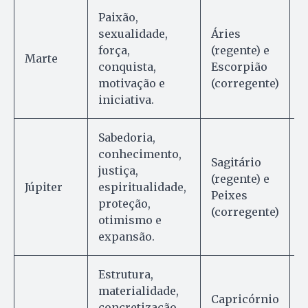
Paixão,
sexualidade,
Áries
T
força,
(regente) e
d
Marte
conquista,
Escorpião
e
motivação e
(corregente)
o
iniciativa.
Sabedoria,
conhecimento,
Sagitário
justiça,
A
(regente) e
Júpiter
espiritualidade,
a
Peixes
proteção,
v
(corregente)
otimismo e
expansão.
Estrutura,
materialidade,
Capricórnio
concretização,