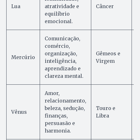
Lua
atratividade e
Câncer
p
equilíbrio
e
emocional.
Comunicação,
comércio,
A
organização,
Gêmeos e
a
Mercúrio
inteligência,
Virgem
a
aprendizado e
c
clareza mental.
Amor,
relacionamento,
V
beleza, sedução,
Touro e
e
Vênus
finanças,
Libra
v
persuasão e
e
harmonia.