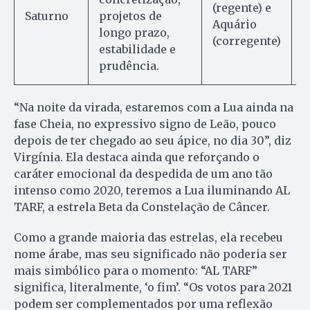
(regente) e
e
Saturno
projetos de
Aquário
e
longo prazo,
(corregente)
a
estabilidade e
prudência.
“Na noite da virada, estaremos com a Lua ainda na
fase Cheia, no expressivo signo de Leão, pouco
depois de ter chegado ao seu ápice, no dia 30”, diz
Virgínia. Ela destaca ainda que reforçando o
caráter emocional da despedida de um ano tão
intenso como 2020, teremos a Lua iluminando AL
TARF, a estrela Beta da Constelação de Câncer.
Como a grande maioria das estrelas, ela recebeu
nome árabe, mas seu significado não poderia ser
mais simbólico para o momento: “AL TARF”
significa, literalmente, ‘o fim’. “Os votos para 2021
podem ser complementados por uma reflexão