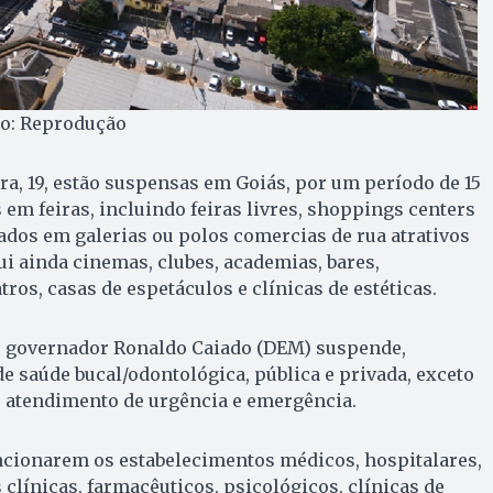
to: Reprodução
ira, 19, estão suspensas em Goiás, por um período de 15
s em feiras, incluindo feiras livres, shoppings centers
ados em galerias ou polos comercias de rua atrativos
ui ainda cinemas, clubes, academias, bares,
atros, casas de espetáculos e clínicas de estéticas.
o governador Ronaldo Caiado (DEM) suspende,
de saúde bucal/odontológica, pública e privada, exceto
o atendimento de urgência e emergência.
uncionarem os estabelecimentos médicos, hospitalares,
 clínicas, farmacêuticos, psicológicos, clínicas de