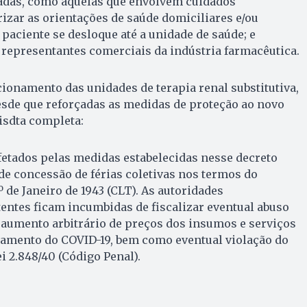
adas, como aquelas que envolvem cuidados
izar as orientações de saúde domiciliares e/ou
 paciente se desloque até a unidade de saúde; e
 representantes comerciais da indústria farmacêutica.
namento das unidades de terapia renal substitutiva,
esde que reforçadas as medidas de proteção ao novo
lisdta completa:
fetados pelas medidas estabelecidas nesse decreto
 de concessão de férias coletivas nos termos do
1º de Janeiro de 1943 (CLT). As autoridades
entes ficam incumbidas de fiscalizar eventual abuso
aumento arbitrário de preços dos insumos e serviços
tamento do COVID-19, bem como eventual violação do
i 2.848/40 (Código Penal).