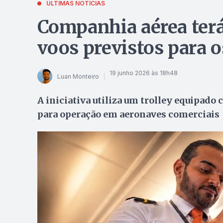
ÚLTIMAS NOTÍCIAS
Companhia aérea terá
voos previstos para 
19 junho 2026 às 18h48
Luan Monteiro
A iniciativa utiliza um trolley equipad
para operação em aeronaves comerciais