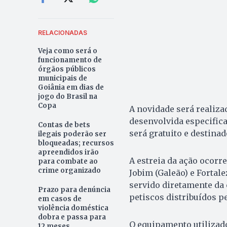
RELACIONADAS
Veja como será o
funcionamento de
órgãos públicos
municipais de
Goiânia em dias de
jogo do Brasil na
Copa
A novidade será realiz
desenvolvida especific
Contas de bets
será gratuito e destina
ilegais poderão ser
bloqueadas; recursos
apreendidos irão
A estreia da ação ocor
para combate ao
crime organizado
Jobim (Galeão) e Fortal
servido diretamente da 
Prazo para denúncia
petiscos distribuídos pe
em casos de
violência doméstica
dobra e passa para
O equipamento utilizado
12 meses