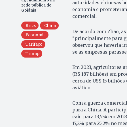
agendamento na
autoridades chinesas bu
rede pública de
economia e prometeram i
Goiânia
comercial.
Brics
China
De acordo com Zhao, as
Economia
“principalmente para gr
Tarifaço
observou que haveria i
se as empresas parassem
Trump
Em 2023, agricultores 
(R$ 187 bilhões) em pro
cerca de US$ 15 bilhões 
asiático.
Com a guerra comercial,
para a China. A partici
caiu para 13,5% em 2023
17,2% para 25,2% no me