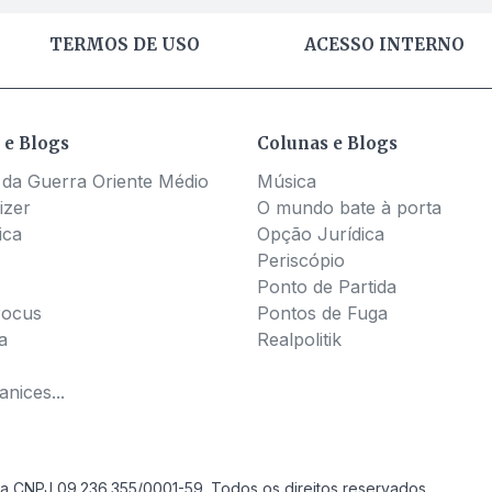
TERMOS DE USO
ACESSO INTERNO
 e Blogs
Colunas e Blogs
 da Guerra Oriente Médio
Música
izer
O mundo bate à porta
ica
Opção Jurídica
Periscópio
Ponto de Partida
Pocus
Pontos de Fuga
a
Realpolitik
nices...
a CNPJ 09.236.355/0001-59. Todos os direitos reservados.