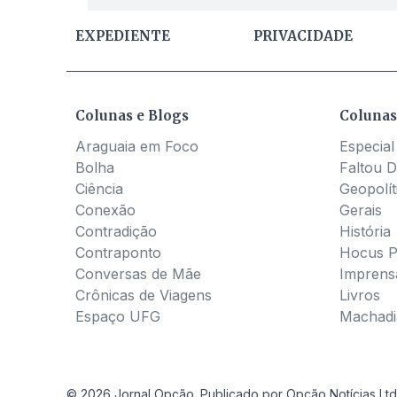
EXPEDIENTE
PRIVACIDADE
Colunas e Blogs
Colunas
Araguaia em Foco
Especial
Bolha
Faltou D
Ciência
Geopolít
Conexão
Gerais
Contradição
História
Contraponto
Hocus 
Conversas de Mãe
Imprens
Crônicas de Viagens
Livros
Espaço UFG
Machadia
© 2026 Jornal Opção. Publicado por Opção Notícias Ltd