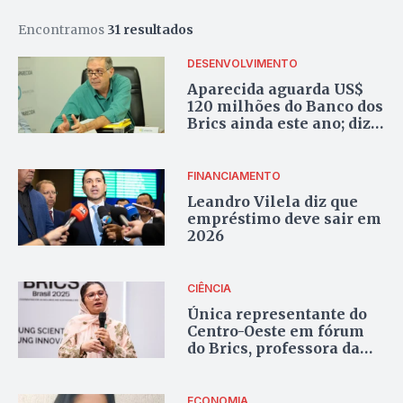
Encontramos
31 resultados
DESENVOLVIMENTO
Aparecida aguarda US$
120 milhões do Banco dos
Brics ainda este ano; diz
secretário
FINANCIAMENTO
Leandro Vilela diz que
empréstimo deve sair em
2026
CIÊNCIA
Única representante do
Centro-Oeste em fórum
do Brics, professora da
UFG defende
internacionalização da
ciência
ECONOMIA