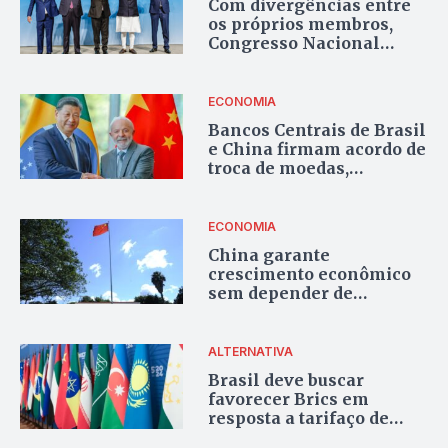
Com divergências entre
os próprios membros,
Congresso Nacional
recebe Fórum do Brics
nesta semana
ECONOMIA
Bancos Centrais de Brasil
e China firmam acordo de
troca de moedas,
indicando um processo
de desdolarização do
comércio internacional
ECONOMIA
China garante
crescimento econômico
sem depender de
produtos americanos e
com apoio do Brasil
ALTERNATIVA
Brasil deve buscar
favorecer Brics em
resposta a tarifaço de
Trump