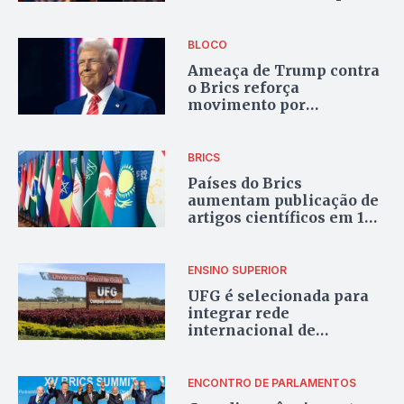
nós”
BLOCO
Ameaça de Trump contra
o Brics reforça
movimento por
independência
econômica no bloco
BRICS
Países do Brics
aumentam publicação de
artigos científicos em 10
vezes entre 2000 e 2024
ENSINO SUPERIOR
UFG é selecionada para
integrar rede
internacional de
universidades do BRICS
ENCONTRO DE PARLAMENTOS