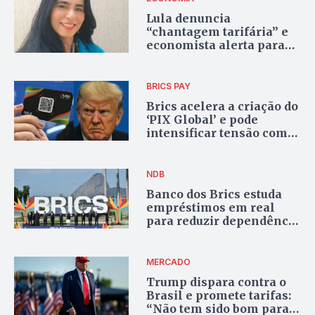
Lula denuncia
“chantagem tarifária” e
economista alerta para
riscos ao Brasil
BRICS PAY
Brics acelera a criação do
‘PIX Global’ e pode
intensificar tensão com
EUA
NDB
Banco dos Brics estuda
empréstimos em real
para reduzir dependência
do dólar
MERCADO
Trump dispara contra o
Brasil e promete tarifas:
“Não tem sido bom para