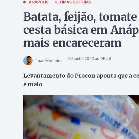
ANÁPOLIS
ÚLTIMAS NOTÍCIAS
Batata, feijão, tomate
cesta básica em Anápo
mais encareceram
26 junho 2026 às 14h58
Luan Monteiro
Levantamento do Procon aponta que a cest
e maio