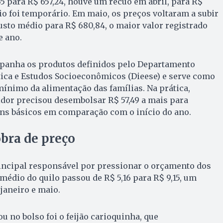
35 para R$ 657,24, houve um recuo em abril, para R$
ívio foi temporário. Em maio, os preços voltaram a subir
usto médio para R$ 680,84, o maior valor registrado
e ano.
anha os produtos definidos pelo Departamento
stica e Estudos Socioeconômicos (Dieese) e serve como
ínimo da alimentação das famílias. Na prática,
dor precisou desembolsar R$ 57,49 a mais para
ns básicos em comparação com o início do ano.
bra de preço
principal responsável por pressionar o orçamento dos
édio do quilo passou de R$ 5,16 para R$ 9,15, um
janeiro e maio.
u no bolso foi o feijão carioquinha, que