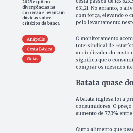
cesta passou de R$ 623,
2025 expõem
divergências na
631,21. No entanto, o al
correção e levantam
com força, elevando o c
dúvidas sobre
pelo levantamento nest
critérios da banca
O monitoramento acomp
Anápolis
Intersindical de Estatí
Cesta Básica
um indicador do custo m
Goiás
significa que o consumi
comprar os mesmos ite
Batata quase do
A batata inglesa foi a 
consumidores. O preço m
aumento de 77,3% entre 
Outro alimento que peso