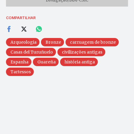
Divulgação/IAM-CSIC
COMPARTILHAR
Arqueologia
Bronze
carruagem de bronze
Casas del Turuñuelo
civilizações antigas
Espanha
Guareña
história antiga
Tartessos