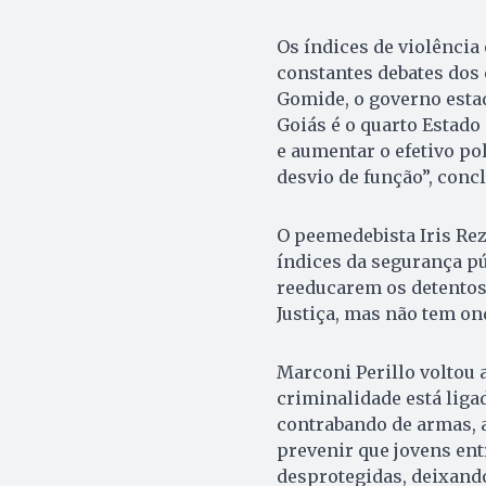
Os índices de violência
constantes debates dos 
Gomide, o governo estad
Goiás é o quarto Estado
e aumentar o efetivo po
desvio de função”, concl
O peemedebista Iris Reze
índices da segurança pú
reeducarem os detentos
Justiça, mas não tem ond
Marconi Perillo voltou a
criminalidade está liga
contrabando de armas, 
prevenir que jovens ent
desprotegidas, deixando