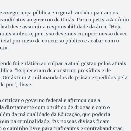
 e a segurança pública em geral também pautam os
candidatos ao governo de Goiás. Para o petista Antônio
ual deve assumir a responsabilidade da área. “Hoje
 mais violento, por isso devemos cumprir nosso dever
licial por meio de concurso público e acabar com o
uiu.
nde foi enfático ao culpar a atual gestão pelos atuais
blica. “Esqueceram de construir presídios e de
. Goiás tem 21 mil mandados de prisão expedidos pela
e por”, disse.
 criticar o governo federal e afirmou que a
da diretamente com o tráfico de drogas e com o
além da má qualidade da Educação, que poderia
rem na crminalidade. “As nossas divisas ficam
 o caminho livre para traficantes e contrabandistas,