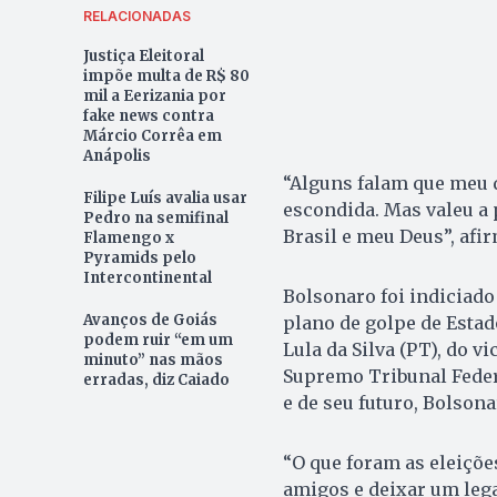
RELACIONADAS
Justiça Eleitoral
impõe multa de R$ 80
mil a Eerizania por
fake news contra
Márcio Corrêa em
Anápolis
“Alguns falam que meu d
Filipe Luís avalia usar
escondida. Mas valeu a 
Pedro na semifinal
Brasil e meu Deus”, afi
Flamengo x
Pyramids pelo
Intercontinental
Bolsonaro foi indiciado 
Avanços de Goiás
plano de golpe de Estad
podem ruir “em um
Lula da Silva (PT), do 
minuto” nas mãos
Supremo Tribunal Federa
erradas, diz Caiado
e de seu futuro, Bolsona
“O que foram as eleiçõe
amigos e deixar um lega