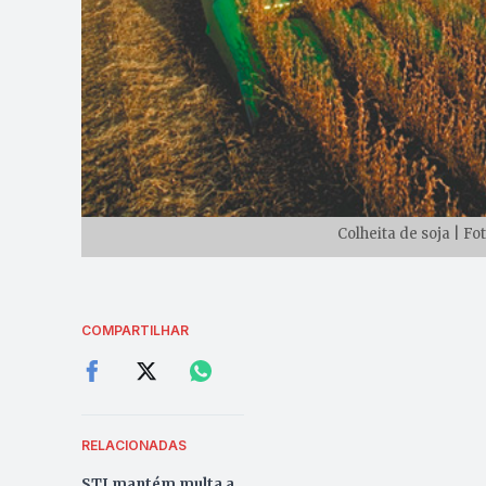
Colheita de soja | F
COMPARTILHAR
RELACIONADAS
STJ mantém multa a