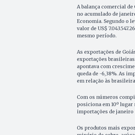
A balança comercial de 
no acumulado de janeiro
Economia. Segundo o le
valor de US$ 7.043.547.
mesmo período.
As exportações de Goiás
exportações brasileira
apontava com crescimen
queda de -6,38%. As im
em relação às brasileira
Com os números compila
posiciona em 10º lugar 
importações de janeiro
Os produtos mais export
minério de cobre, açúcar,