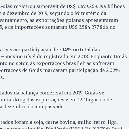
Goiás registrou superávit de US$ 3.459.269.399 bilhões
 a dezembro de 2019, segundo o Ministério da
vantamento, as exportações goianas apresentaram
265, e as importações somaram US$ 3.584.277.866 no
 tiveram participação de 3,14% no total das
s – mesmo nível do registrado em 2018. Enquanto Goiás
to no setor, as exportações brasileiras sofreram
portações de Goiás marcaram participação de 2,02%
s.
dos da balança comercial em 2019, Goiás se
no ranking das exportações e em 12º lugar no de
 a dezembro do ano passado.
ados foram a soja, carne bovina, milho, ferro-liga,
 couros e algodão. Rio Verde (US$ 1.314.212.796), Jataí