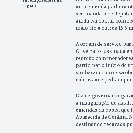
em empreender na
região
uma emenda parlamentar
seu mandato de deputado
ainda vai contar com red
meio-fio e outros 16,6 m
A ordem de serviço para
Oliveira foi assinada e
reunião com moradores 
participar o início de 
sonharam com essa obra
cobravam e pediam por e
O vice-governador garan
a inauguração do asfalt
emendas da época que fu
Aparecida de Goiânia. N
destinando recursos par