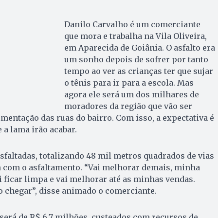
Danilo Carvalho é um comerciante
que mora e trabalha na Vila Oliveira,
em Aparecida de Goiânia. O asfalto era
um sonho depois de sofrer por tanto
tempo ao ver as crianças ter que sujar
o tênis para ir para a escola. Mas
agora ele será um dos milhares de
moradores da região que vão ser
mentação das ruas do bairro. Com isso, a expectativa é
e a lama irão acabar.
asfaltadas, totalizando 48 mil metros quadrados de vias
 com o asfaltamento. “Vai melhorar demais, minha
i ficar limpa e vai melhorar até as minhas vendas.
o chegar”, disse animado o comerciante.
será de R$ 6,7 milhões, custeados com recursos de