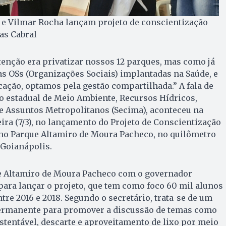
 e Vilmar Rocha lançam projeto de conscientização
as Cabral
tenção era privatizar nossos 12 parques, mas como já
s OSs (Organizações Sociais) implantadas na Saúde, e
ação, optamos pela gestão compartilhada.” A fala de
o estadual de Meio Ambiente, Recursos Hí­dri­cos,
 e Assuntos Metropolitanos (Secima), aconteceu na
ra (7/3), no lançamento do Projeto de Conscientização
 no Parque Altamiro de Moura Pacheco, no quilômetro
 Goianápolis.
e Altamiro de Moura Pacheco com o governador
para lançar o projeto, que tem como foco 60 mil alunos
tre 2016 e 2018. Segundo o secretário, trata-se de um
permanente para promover a discussão de temas como
tentável, descarte e aproveitamento de lixo por meio