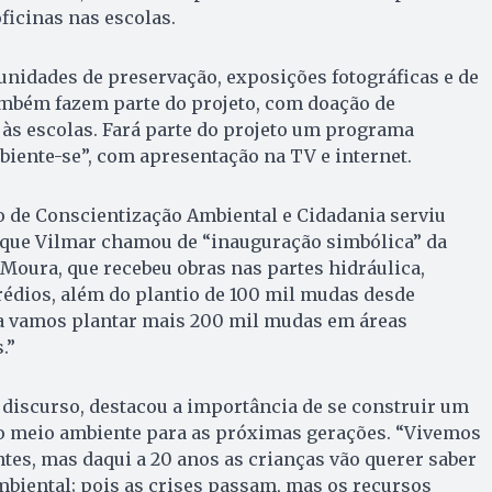
oficinas nas escolas.
unidades de preservação, exposições fotográficas e de
bém fazem parte do projeto, com doação de
s às escolas. Fará parte do projeto um programa
iente-se”, com apresentação na TV e internet.
o de Conscientização Ambiental e Cidadania serviu
 que Vilmar chamou de “inauguração simbólica” da
Moura, que recebeu obras nas partes hidráulica,
prédios, além do plantio de 100 mil mudas desde
da vamos plantar mais 200 mil mudas em áreas
.”
 discurso, destacou a importância de se construir um
o meio ambiente para as próximas gerações. “Vivemos
es, mas daqui a 20 anos as crianças vão querer saber
ambiental; pois as crises passam, mas os recursos