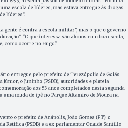
em 1999, a escola passou de modelo militar. “Foi uma
 uma escola de líderes, mas estava entregue às drogas.
de líderes”.
 gente é contra a escola militar”, mas o que o governo
educação”. “O que interessa são alunos com boa escola,
e, como ocorre no Hugo.”
rio entregue pelo prefeito de Terezópolis de Goiás,
 Júnior, o Juninho (PSDB), autoridades e plateia
comemoração aos 53 anos completados nesta segunda
ou uma muda de ipê no Parque Altamiro de Moura na
vento o prefeito de Anápolis, João Gomes (PT), o
da Retífica (PSDB) e a ex-parlamentar Onaide Santillo