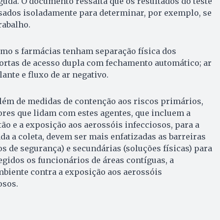
guda. O documento ressalta que os resultados do teste
sados isoladamente para determinar, por exemplo, se
rabalho.
mo s farmácias tenham separação física dos
portas de acesso dupla com fechamento automático; ar
ante e fluxo de ar negativo.
além de medidas de contenção aos riscos primários,
ores que lidam com estes agentes, que incluem a
tão e a exposição aos aerossóis infecciosos, para a
da a coleta, devem ser mais enfatizadas as barreiras
 de segurança) e secundárias (soluções físicas) para
gidos os funcionários de áreas contíguas, a
biente contra a exposição aos aerossóis
osos.