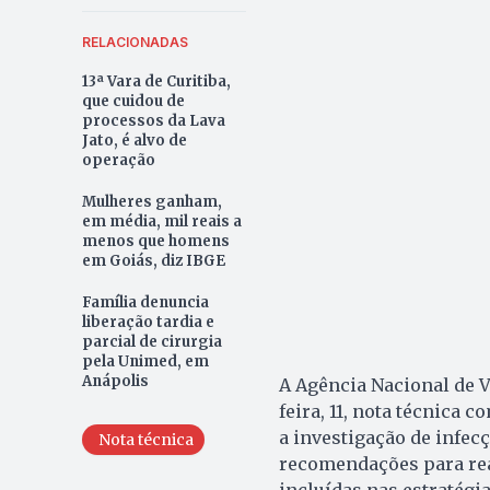
RELACIONADAS
13ª Vara de Curitiba,
que cuidou de
processos da Lava
Jato, é alvo de
operação
Mulheres ganham,
em média, mil reais a
menos que homens
em Goiás, diz IBGE
Família denuncia
liberação tardia e
parcial de cirurgia
pela Unimed, em
Anápolis
A Agência Nacional de V
feira, 11, nota técnica 
a investigação de infec
Nota técnica
recomendações para rea
incluídas nas estratégi