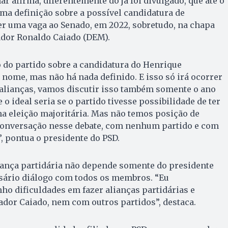
r afirma, diferentemente do já foi divulgado, que até o
 definição sobre a possível candidatura de
er uma vaga ao Senado, em 2022, sobretudo, na chapa
ador Ronaldo Caiado (DEM).
 do partido sobre a candidatura do Henrique
 nome, mas não há nada definido. E isso só irá ocorrer
 alianças, vamos discutir isso também somente o ano
o ideal seria se o partido tivesse possibilidade de ter
a eleição majoritária. Mas não temos posição de
onversação nesse debate, com nenhum partido e com
, pontua o presidente do PSD.
iança partidária não depende somente do presidente
ssário diálogo com todos os membros. “Eu
ho dificuldades em fazer alianças partidárias e
dor Caiado, nem com outros partidos”, destaca.