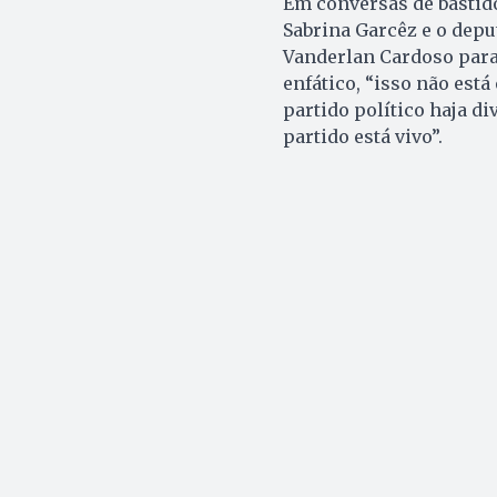
Em conversas de bastido
Sabrina Garcêz e o depu
Vanderlan Cardoso para
enfático, “isso não est
partido político haja di
partido está vivo”.