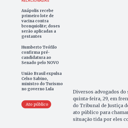
RELACIONADAS
Anápolis recebe
primeiro lote de
vacina contra
bronquiolite; doses
serão aplicadas a
gestantes
Humberto Teófilo
confirma pré-
candidatura ao
Senado pelo NOVO
União Brasil expulsa
Celso Sabino,
ministro do Turismo
no governo Lula
Diversos advogados do s
quinta-feira, 29, em fr
Ato público
do Tribunal de Justiça 
ato público para chamar
situação tida por eles c