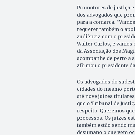
Promotores de justiça 
dos advogados que prom
para a comarca. “Vamos 
requerer também o apo
audiência com o preside
Walter Carlos, e vamos 
da Associação dos Magis
acompanhe de perto a s
afirmou o presidente da
Os advogados do sudest
cidades do mesmo porte 
até nove juízes titular
que o Tribunal de Justi
respeito. Queremos que a
processos. Os juízes es
também estão sendo mui
desumano o que vem oco