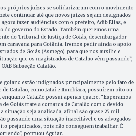
e os próprios juízes se solidarizaram com o movimento
ete continuar até que novos juízes sejam designados
agora fazer audiências com o prefeito, Adib Elias, e
io do governo do Estado. Também queremos uma
nte do Tribunal de Justiça de Goiás, desembargador
em caravana para Goiânia. Iremos pedir ainda o apoio
trados de Goiás (Asmego), para que nos auxilie e
ituação que os magistrados de Catalão vêm passando”,
 OAB Subseção Catalão.
e goiano estão indignados principalmente pelo fato de
de Catalão, como Jataí e Itumbiara, possuírem oito ou
es, enquanto Catalão possui apenas quatro. “Esperamos
ça de Goiás trate a comarca de Catalão com o devido
 situação seja analisada, afinal são quase 25 mil
tão passando uma situação inaceitável e os advogados
to prejudicados, pois não conseguem trabalhar. É
rrendo”, pontuou Aguiar.