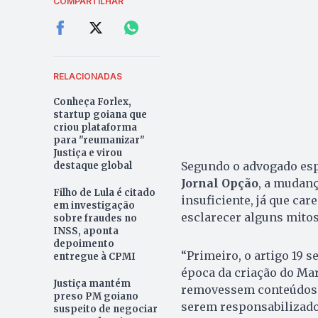
COMPARTILHAR
RELACIONADAS
Conheça Forlex,
startup goiana que
criou plataforma
para "reumanizar"
Justiça e virou
Segundo o advogado espe
destaque global
Jornal Opção
, a mudanç
Filho de Lula é citado
insuficiente, já que ca
em investigação
esclarecer alguns mitos”
sobre fraudes no
INSS, aponta
depoimento
“Primeiro, o artigo 19 s
entregue à CPMI
época da criação do Mar
Justiça mantém
removessem conteúdos a
preso PM goiano
serem responsabilizados
suspeito de negociar