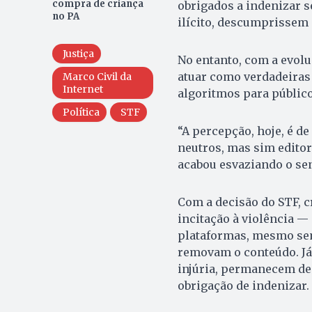
compra de criança
obrigados a indenizar 
no PA
ilícito, descumprissem
Justiça
No entanto, com a evol
atuar como verdadeiras
Marco Civil da
Internet
algoritmos para público
Política
STF
“A percepção, hoje, é d
neutros, mas sim editor
acabou esvaziando o sen
Com a decisão do STF, 
incitação à violência —
plataformas, mesmo sem
removam o conteúdo. Já 
injúria, permanecem dep
obrigação de indenizar.