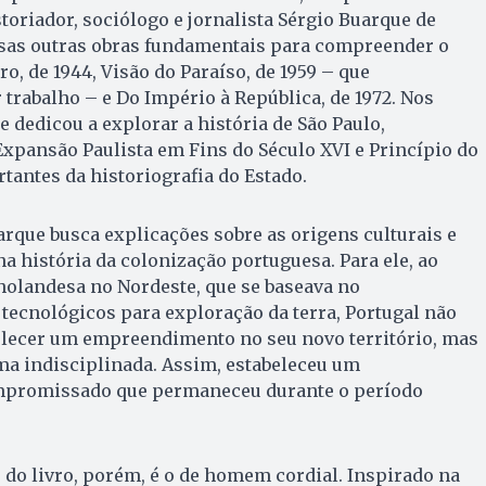
toriador, sociólogo e jornalista Sérgio Buarque de
sas outras obras fundamentais para compreender o
o, de 1944, Visão do Paraíso, de 1959 – que
trabalho – e Do Império à República, de 1972. Nos
 dedicou a explorar a história de São Paulo,
xpansão Paulista em Fins do Século XVI e Princípio do
rtantes da historiografia do Estado.
arque busca explicações sobre as origens culturais e
na história da colonização portuguesa. Para ele, ao
holandesa no Nordeste, que se baseava no
ecnológicos para exploração da terra, Portugal não
lecer um empreendimento no seu novo território, mas
ma indisciplinada. Assim, estabeleceu um
promissado que permaneceu durante o período
do livro, porém, é o de homem cordial. Inspirado na