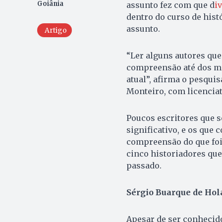
Goiânia
assunto fez com que d
i
dentro do curso de histó
assunto.
Artigo
“Ler alguns autores que
compreensão até dos me
atual”, afirma o pesqui
Monteiro, com licenciat
Poucos escritores que s
significativo, e os que
compreensão do que foi o
cinco historiadores que
passado.
Sérgio Buarque de Hola
Apesar de ser conhecido