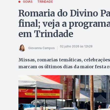
GOIÁS
TRINDADE
Romaria do Divino Pai
final; veja a program
em Trindade
02 julho 2026 às 12h28
Giovanna Campos
Missas, romarias temáticas, celebrações
marcam os últimos dias da maior festa r