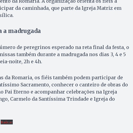
nto da Romaria. A organização orienta os fiéis a
icipar da caminhada, que parte da Igreja Matriz em
ílica.
a a madrugada
úmero de peregrinos esperado na reta final da festa, o
 missas também durante a madrugada nos dias 3, 4 e 5
eia-noite, 2h e 4h.
as da Romaria, os fiéis também podem participar de
antíssimo Sacramento, conhecer o canteiro de obras do
o Pai Eterno e acompanhar celebrações na Igreja
engo, Carmelo da Santíssima Trindade e Igreja do
Baixar