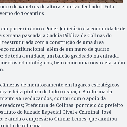
uro de 4 metros de altura e portão fechado | Foto:
overno do Tocantins
 em parceria com o Poder Judiciário e a comunidade de
a semana passada, a Cadeia Pública de Colinas do
i reestruturada com a construção de uma área
paço multifuncional, além de um muro de quatro
or de toda a unidade, um balcão gradeado na entrada,
amentos odontológicos, bem como uma nova cela, além
m.
 câmeras de monitoramento em lugares estratégicos
ça e feita pintura de todo o espaço. A reforma da
almente 94 reeducandos, contou com o apoio da
ereadores; Prefeitura de Colinas, por meio do prefeito
bstituto do Juizado Especial Cível e Criminal, José
o; e ainda o empresário Gilmar Lemes, que auxiliou
projeto de reforma.