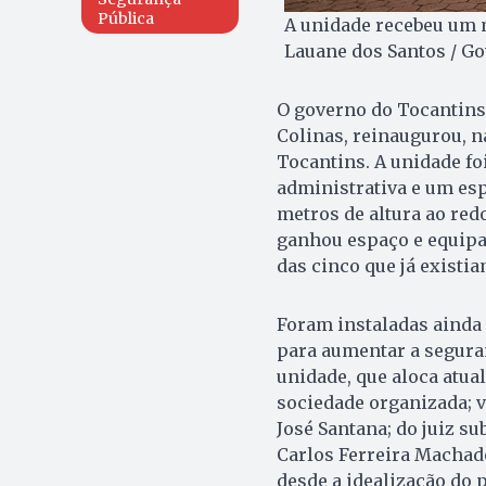
Pública
A unidade recebeu um m
Lauane dos Santos / G
O governo do Tocantins
Colinas, reinaugurou, n
Tocantins. A unidade fo
administrativa e um es
metros de altura ao red
ganhou espaço e equip
das cinco que já existia
Foram instaladas ainda
para aumentar a seguran
unidade, que aloca atu
sociedade organizada; v
José Santana; do juiz su
Carlos Ferreira Machad
desde a idealização do 