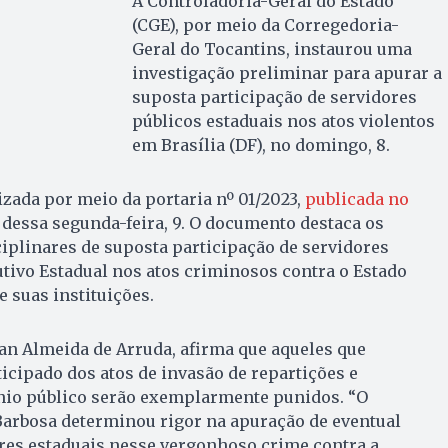
A Controladoria-Geral do Estado
(CGE), por meio da Corregedoria-
Geral do Tocantins, instaurou uma
investigação preliminar para apurar a
suposta participação de servidores
públicos estaduais nos atos violentos
em Brasília (DF), no domingo, 8.
izada por meio da portaria nº 01/2023,
publicada no
dessa segunda-feira, 9. O documento destaca os
ciplinares de suposta participação de servidores
tivo Estadual nos atos criminosos contra o Estado
e suas instituições.
van Almeida de Arruda, afirma que aqueles que
cipado dos atos de invasão de repartições e
io público serão exemplarmente punidos. “O
arbosa determinou rigor na apuração de eventual
res estaduais nesse vergonhoso crime contra a