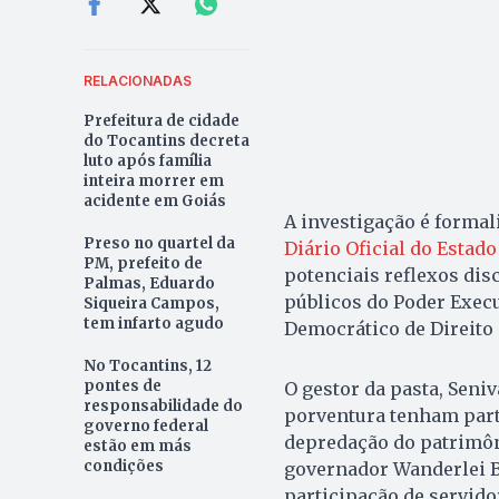
RELACIONADAS
Prefeitura de cidade
do Tocantins decreta
luto após família
inteira morrer em
acidente em Goiás
A investigação é formal
Preso no quartel da
Diário Oficial do Estado
PM, prefeito de
potenciais reflexos dis
Palmas, Eduardo
públicos do Poder Execu
Siqueira Campos,
tem infarto agudo
Democrático de Direito 
No Tocantins, 12
pontes de
O gestor da pasta, Seni
responsabilidade do
porventura tenham parti
governo federal
depredação do patrimôn
estão em más
condições
governador Wanderlei B
participação de servido