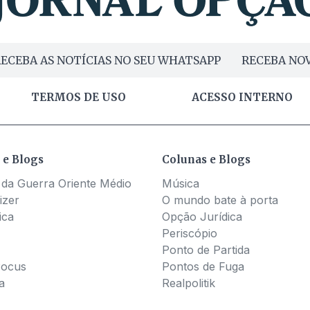
ECEBA AS NOTÍCIAS NO SEU WHATSAPP
RECEBA NOV
TERMOS DE USO
ACESSO INTERNO
 e Blogs
Colunas e Blogs
 da Guerra Oriente Médio
Música
izer
O mundo bate à porta
ica
Opção Jurídica
Periscópio
Ponto de Partida
Pocus
Pontos de Fuga
a
Realpolitik