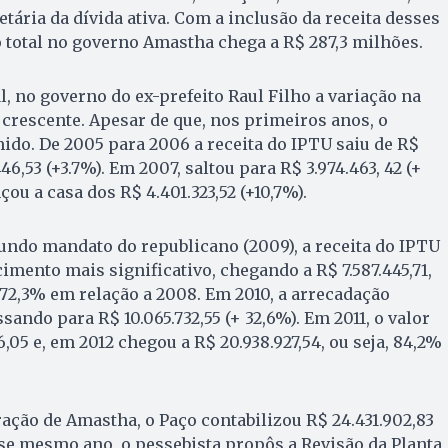
tária da dívida ativa. Com a inclusão da receita desses
 total no governo Amastha chega a R$ 287,3 milhões.
l, no governo do ex-prefeito Raul Filho a variação na
crescente. Apesar de que, nos primeiros anos, o
ido. De 2005 para 2006 a receita do IPTU saiu de R$
446,53 (+3.7%). Em 2007, saltou para R$ 3.974.463, 42 (+
çou a casa dos R$ 4.401.323,52 (+10,7%).
undo mandato do republicano (2009), a receita do IPTU
imento mais significativo, chegando a R$ 7.587.445,71,
72,3% em relação a 2008. Em 2010, a arrecadação
sando para R$ 10.065.732,55 (+ 32,6%). Em 2011, o valor
6,05 e, em 2012 chegou a R$ 20.938.927,54, ou seja, 84,2%
ração de Amastha, o Paço contabilizou R$ 24.431.902,83
se mesmo ano, o pessebista propôs a Revisão da Planta