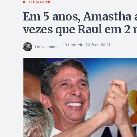
TOCANTINS
Em 5 anos, Amastha a
vezes que Raul em 2
10 fevereiro 2018 às 10h21
Dock Júnior