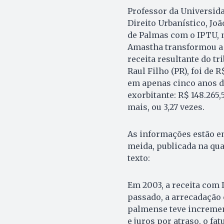
Professor da Universida
Direito Urba­nís­tico, J
de Palmas com o IPTU, n
Amas­tha transformou a r
receita resultante do tr
Raul Fi­lho (PR), foi de 
em apenas cinco anos de 
exorbitante: R$ 148.265,
mais, ou 3,27 vezes.
As informações estão e
meida, publicada na quar
texto:
Em 2003, a receita com 
passado, a arrecadação 
palmense teve incremen
e juros por atraso, o fa