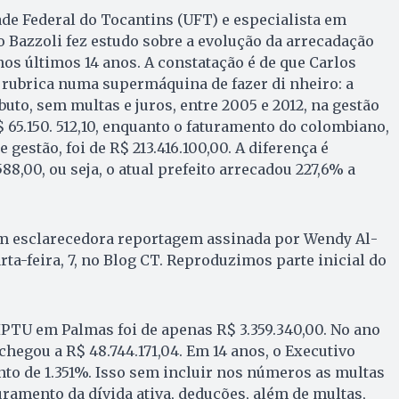
de Fe­de­ral do Tocantins (UFT) e especialista em
oão Bazzoli fez estudo sobre a evo­lução da arrecadação
os últimos 14 anos. A constatação é de que Carlos
ubrica nu­ma su­per­má­quina de fazer di nheiro: a
ibuto, sem multas e juros, entre 2005 e 2012, na gestão
R$ 65.150. 512,10, en­quan­to o faturamento do colombiano,
gestão, foi de R$ 213.416.100,00. A diferença é
588,00, ou seja, o atual prefeito arrecadou 227,6% a
m esclarecedora reportagem as­si­nada por Wendy Al­
ta-feira, 7, no Blog CT. Repro­duzimos parte inicial do
IPTU em Palmas foi de apenas R$ 3.359.340,00. No ano
chegou a R$ 48.744.171,04. Em 14 anos, o Executivo
to de 1.351%. Isso sem incluir nos números as multas
turamento da dívida ativa, deduções, além de multas,