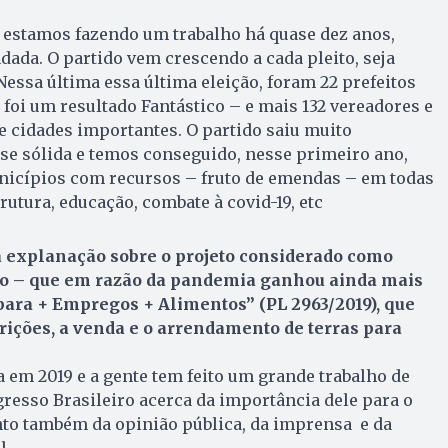
 estamos fazendo um trabalho há quase dez anos,
ndada. O partido vem crescendo a cada pleito, seja
Nessa última essa última eleição, foram 22 prefeitos
 foi um resultado Fantástico – e mais 132 vereadores e
de cidades importantes. O partido saiu muito
se sólida e temos conseguido, nesse primeiro ano,
unicípios com recursos – fruto de emendas – em todas
trutura, educação, combate à covid-19, etc
a explanação sobre o projeto considerado como
o – que em razão da pandemia ganhou ainda mais
 para + Empregos + Alimentos” (PL 2963/2019), que
ições, a venda e o arrendamento de terras para
a em 2019 e a gente tem feito um grande trabalho de
esso Brasileiro acerca da importância dele para o
to também da opinião pública, da imprensa e da
l.