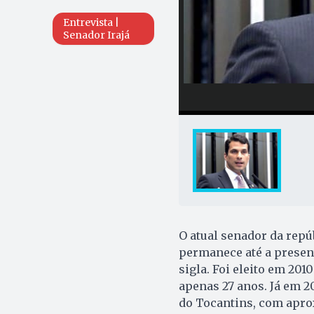
Entrevista |
Senador Irajá
O atual senador da repú
permanece até a present
sigla. Foi eleito em 20
apenas 27 anos. Já em 2
do Tocantins, com apro