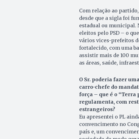
Com relação ao partido,
desde que a sigla foi fu
estadual ou municipal. 
eleitos pelo PSD – o que
vários vices-prefeitos 
fortalecido, com uma ba
assistir mais de 100 m
as áreas, saúde, infraes
O Sr. poderia fazer um
carro-chefe do mandat
força – que é o “Terra
regulamenta, com restr
estrangeiros?
Eu apresentei o PL aind
convencimento no Congr
país e, um convencimen
sociedade de modo gera