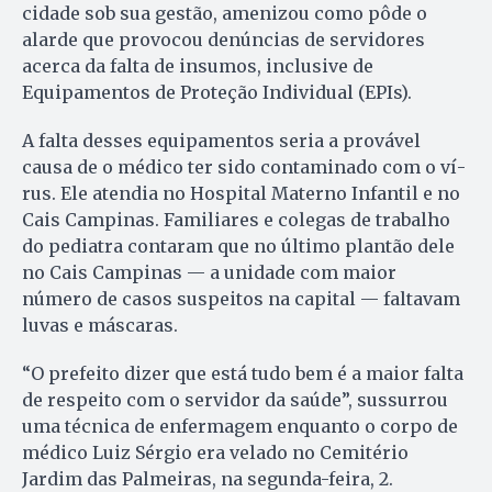
cidade sob sua gestão, amenizou como pôde o
alarde que provocou denúncias de servidores
acerca da falta de insumos, inclusive de
Equipamentos de Proteção Individual (EPIs).
A falta desses equipamentos se­ria a provável
causa de o médico ter sido contaminado com o ví­
rus. Ele atendia no Hospital Ma­terno Infantil e no
Cais Cam­pi­nas. Familiares e colegas de trabalho
do pediatra contaram que no último plantão dele
no Cais Cam­pinas — a unidade com mai­or
número de casos suspeitos na capital — faltavam
luvas e máscaras.
“O prefeito dizer que está tu­do bem é a maior falta
de respeito com o servidor da saúde”, sus­surrou
uma técnica de enfermagem enquanto o corpo de
mé­dico Luiz Sérgio era velado no Cemitério
Jardim das Pal­mei­ras, na segunda-feira, 2.