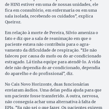
de H1N1 estiver em uma de nossas uni­dades, ele
fica em consultório, em enfermaria ou em uma
sala iso­lada, recebendo os cuidados”, ex­plica
Queiroz.
Em relação à morte de Pe­rei­ra, Silvio ameniza o
fato e diz que a sala de reanimação em que o
paciente estava não contribuiu para o agra­
vamento da dificuldade de res­piração. “Ele não
faleceu por cau­sa do mofo ou do ar-condicionado
estragado. Lá tinha equipe pa­ra atendê-lo. A vida
dele não de­pen­dia do ar-condicionado, de­pen­dia
do aparelho e do profissional”, diz.
No Cais Novo Horizonte, duas funcionárias
enviaram áu­dios. Uma delas pedia ajuda para que
um paciente fosse transferido. A outra, nervosa,
não conseguia achar uma alternativa à falta de
EPIs. “Eu não sei o que fazer. Os pa­ci­en­tes exigem