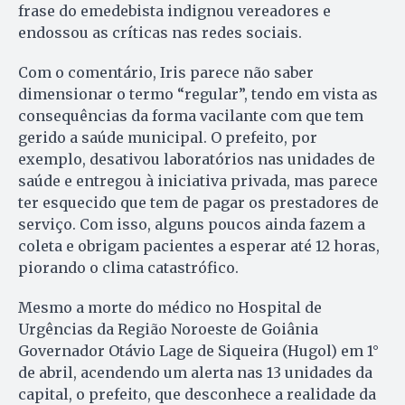
frase do emedebista indignou ve­readores e
endossou as críticas nas redes sociais.
Com o comentário, Iris parece não saber
dimensionar o termo “re­gular”, tendo em vista as
consequências da forma vacilante com que tem
gerido a saúde mu­ni­cipal. O prefeito, por
exemplo, de­sativou laboratórios nas unidades de
saúde e entregou à iniciativa privada, mas parece
ter esquecido que tem de pagar os prestadores de
serviço. Com isso, alguns poucos ain­da fazem a
coleta e obrigam pa­ci­en­tes a esperar até 12 horas,
piorando o clima catastrófico.
Mesmo a morte do médico no Hos­pital de
Urgências da Região No­roeste de Goiânia
Governador Otá­vio Lage de Siqueira (Hugol) em 1°
de abril, acendendo um aler­ta nas 13 unidades da
capital, o prefeito, que desconhece a realidade da