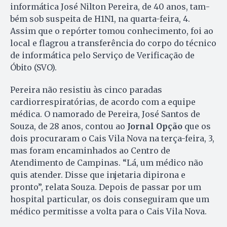
informática Jo­sé Nilton Pereira, de 40 anos, tam­
bém sob suspeita de H1N1, na quarta-feira, 4.
Assim que o repórter tomou conhecimento, foi ao
local e flagrou a transferência do corpo do técnico
de informática pelo Serviço de Verificação de
Óbito (SVO).
Pereira não resistiu às cinco pa­radas
cardiorrespiratórias, de acor­do com a equipe
médica. O na­morado de Pereira, José Santos de
Souza, de 28 anos, contou ao
Jor­nal Opção
que os
dois procuraram o Cais Vila Nova na terça-fei­ra, 3,
mas foram encaminhados ao Centro de
Atendimento de Campinas. “Lá, um médico não
quis atender. Disse que injetaria dipirona e
pronto”, relata Sou­za. Depois de passar por um
hos­pital particular, os dois conseguiram que um
médico permitisse a volta para o Cais Vila Nova.