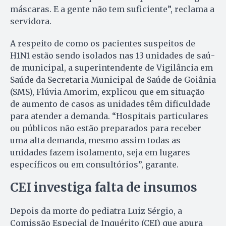
máscaras. E a gente não tem suficiente”, reclama a
servidora.
A respeito de como os pacientes suspeitos de
H1N1 estão sen­do isolados nas 13 unidades de saú­
de municipal, a superintendente de Vigilância em
Saúde da Se­cre­taria Municipal de Saúde de Goi­ânia
(SMS), Flúvia Amorim, ex­plicou que em situação
de au­mento de casos as unidades têm di­ficuldade
para atender a demanda. “Hospitais particulares
ou pú­bli­cos não estão preparados para re­ceber
uma alta demanda, mes­mo assim todas as
unidades fazem isolamento, seja em lugares
específicos ou em consultórios”, garante.
CEI investiga falta de insumos
Depois da morte do pediatra Lu­iz Sérgio, a
Comissão Especial de Inquérito (CEI) que apura