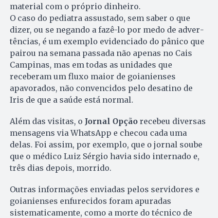
material com o próprio dinheiro.
O caso do pediatra assustado, sem saber o que
dizer, ou se ne­gan­do a fazê-lo por medo de ad­ver­
tências, é um exemplo evidenciado do pânico que
pairou na se­ma­na passada não apenas no Cais
Cam­pinas, mas em todas as unidades que
receberam um fluxo maior de goianienses
apavorados, não convencidos pelo desatino de
Iris de que a saúde está normal.
Além das visitas, o
Jornal Opção
recebeu diversas
mensagens via WhatsApp e checou ca­da uma
delas. Foi assim, por exem­plo, que o jornal soube
que o médico Luiz Sérgio havia sido in­ternado e,
três dias depois, morrido.
Outras informações enviadas pelos servidores e
goianienses en­fu­recidos foram apuradas
sistematicamente, como a morte do técnico de