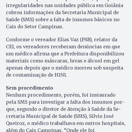
irregularidades nas unidades pública em Goi­ânia
cobrou informações da Se­cretaria Municipal de
Saúde (SMS) sobre a falta de in­su­mos básicos no
Cais do Setor Cam­pinas.
Conforme o vereador Elias Vaz (PSB), relator da
CEI, os ve­rea­dores receberam denúncias em que
um médico afirma que a Pre­fei­tura disponibilizou
materiais co­mo máscaras, luvas e álcool em gel
apenas depois que o médico morreu sob sus­peita
de contaminação de H1N1.
Sem procedimento
Nenhum procedimento, po­rém, foi instaurado
pela SMS para in­vestigar a falta dos insumos por­
que, segundo o di­retor de Atenção à Saúde da Se­
cre­taria Municipal de Saúde (SMS), Silvio José
Queiroz, o mé­dico trabalhava em outros hospitais,
além do Cais Campinas. “On­de ele foi