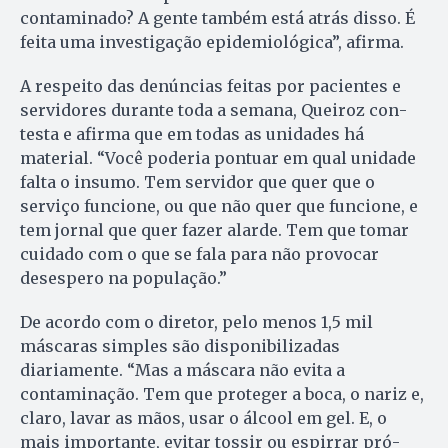
contaminado? A gen­te também está atrás disso. É
feita uma investigação epidemiológica”, afirma.
A respeito das denúncias feitas por pacientes e
servidores du­ran­te toda a semana, Queiroz con­
testa e afirma que em todas as uni­dades há
material. “Você po­deria pontuar em qual unidade
fal­ta o insumo. Tem servidor que quer que o
serviço funcione, ou que não quer que fun­cione, e
tem jornal que quer fazer alarde. Tem que tomar
cuidado com o que se fala para não pro­vocar
desespero na população.”
De acordo com o diretor, pelo menos 1,5 mil
máscaras simples são disponibilizadas
diariamente. “Mas a más­cara não evita a
contaminação. Tem que proteger a boca, o na­riz e,
claro, lavar as mãos, usar o álcool em gel. E, o
mais importante, evitar tossir ou espirrar pró­