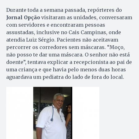
Durante toda a semana passada, repórteres do
Jornal Op­ção
visitaram as unidades, conversaram
com servidores e en­con­traram pessoas
assustadas, in­clusive no Cais Campinas, on­de
atendia Luiz Sérgio. Pacien­tes não aceitavam
percorrer os cor­redores sem máscaras. “Mo­ço,
não posso te dar uma máscara. O senhor não está
doente”, tentava explicar a recepcionista ao pai de
uma criança e que havia pelo menos duas ho­ras
aguardava um pediatra do la­do de fora do local.