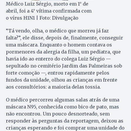
Médico Luiz Sérgio, morto em 1° de
abril, foi a 4° vítima confirmada com
o vírus H1N1 | Foto: Divulgação
“Tá vendo, olha, o médico que mo­rreu já faz
falta?”, ele disse, de­pois de, finalmente, conseguir
uma máscara. Enquanto o ho­mem contava os
pormenores da alergia da filha, um pediatra, que
havia ido ao enterro do co­le­ga Luiz Sérgio —
sepultado no ce­mitério Jardim das Palmeiras sob
forte comoção —, entrou ra­pi­damente pelos
fundos da unidade, olhou as crianças em fren­te
aos consultórios: a mai­o­ria delas tossia.
O médico percorreu algumas salas atrás de uma
máscara N95, conhecida como bi­co de pato, mas
não encontrou. Um pouco desnorteado, sem
responder às perguntas da re­portagem, deixou as
crianças es­perando e foi comprar uma unidade do