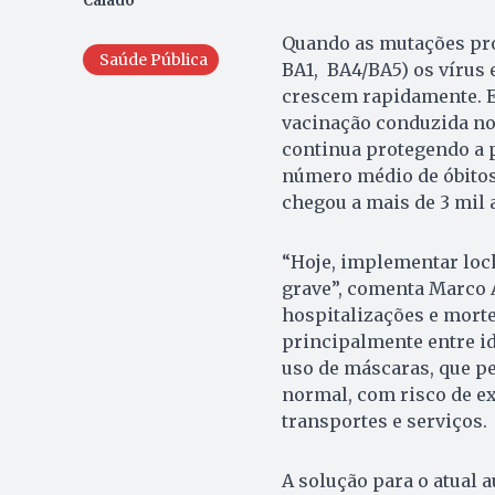
Caiado
Quando as mutações pro
Saúde Pública
BA1, BA4/BA5) os vírus 
crescem rapidamente. En
vacinação conduzida no 
continua protegendo a p
número médio de óbitos
chegou a mais de 3 mil 
“Hoje, implementar loc
grave”, comenta Marco A
hospitalizações e mort
principalmente entre i
uso de máscaras, que p
normal, com risco de e
transportes e serviços.
A solução para o atual 