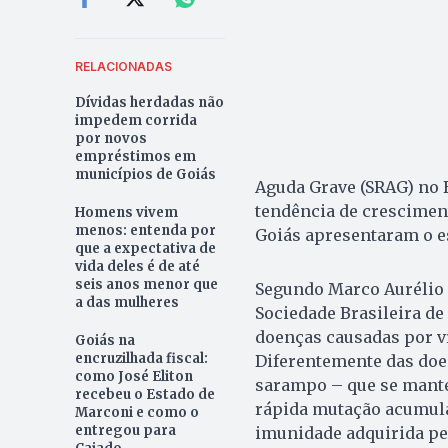
RELACIONADAS
Dívidas herdadas não
impedem corrida
por novos
empréstimos em
municípios de Goiás
Aguda Grave (SRAG) no Br
tendência de cresciment
Homens vivem
menos: entenda por
Goiás apresentaram o 
que a expectativa de
vida deles é de até
seis anos menor que
Segundo Marco Aurélio 
a das mulheres
Sociedade Brasileira de
doenças causadas por v
Goiás na
encruzilhada fiscal:
Diferentemente das doe
como José Eliton
sarampo – que se mantém
recebeu o Estado de
rápida mutação acumul
Marconi e como o
entregou para
imunidade adquirida pe