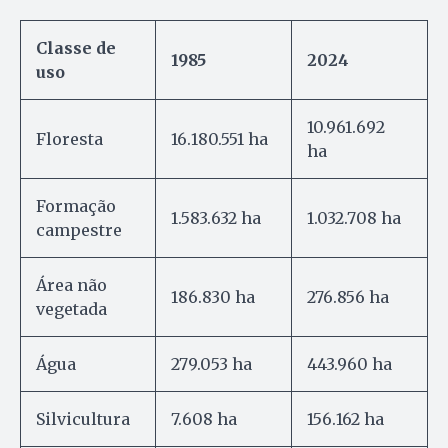
Classe de
1985
2024
uso
10.961.692
Floresta
16.180.551 ha
ha
Formação
1.583.632 ha
1.032.708 ha
campestre
Área não
186.830 ha
276.856 ha
vegetada
Água
279.053 ha
443.960 ha
Silvicultura
7.608 ha
156.162 ha