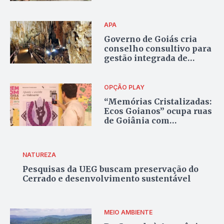
territórios hídricos do
Cerrado
APA
Governo de Goiás cria
conselho consultivo para
gestão integrada de
unidades de conservação
em Terra Ronca
OPÇÃO PLAY
“Memórias Cristalizadas:
Ecos Goianos” ocupa ruas
de Goiânia com
videoartes acessadas por
QR Code
NATUREZA
Pesquisas da UEG buscam preservação do
Cerrado e desenvolvimento sustentável
MEIO AMBIENTE