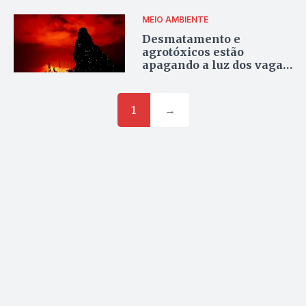
ciência, literatura e
preservação do Cerrado
MEIO AMBIENTE
Desmatamento e
agrotóxicos estão
apagando a luz dos vaga-
lumes no Cerrado goiano
1
→