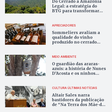
Do Cerrado à Amazônia
Legal: a estratégia do
BTG para transformar
floresta em investimento
APRECIADORES
Sommeliers avaliam a
qualidade do vinho
produzido no cerrado
goiano; confira
MEIO AMBIENTE
O guardião das araras-
azuis: a história de Nunes
D’Acosta e os ninhos
artificiais que ajudam
preservar a espécie
CULTURA
ÚLTIMAS NOTÍCIAS
Altair Sales narra
bastidores da publicação
de “Na Terra dos Mãe-da-
Lua”, obra que une