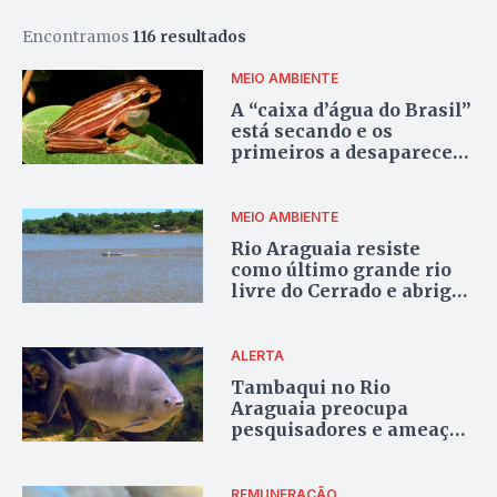
Encontramos
116 resultados
MEIO AMBIENTE
A “caixa d’água do Brasil”
está secando e os
primeiros a desaparecer
são os anfíbios
MEIO AMBIENTE
Rio Araguaia resiste
como último grande rio
livre do Cerrado e abriga
peixes gigantes
ameaçados (conheça as
espécies)
ALERTA
Tambaqui no Rio
Araguaia preocupa
pesquisadores e ameaça
biodiversidade do
Cerrado
REMUNERAÇÃO