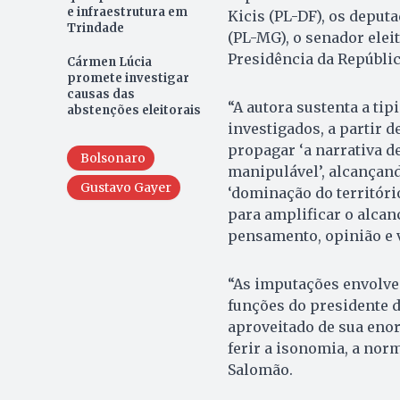
e infraestrutura em
Kicis (PL-DF), os deput
Trindade
(PL-MG), o senador elei
Presidência da Repúblic
Cármen Lúcia
promete investigar
causas das
“A autora sustenta a ti
abstenções eleitorais
investigados, a partir 
propagar ‘a narrativa de
Bolsonaro
manipulável’, alcançan
Gustavo Gayer
‘dominação do territóri
para amplificar o alcan
pensamento, opinião e vo
“As imputações envolve
funções do presidente d
aproveitado de sua enor
ferir a isonomia, a norm
Salomão.