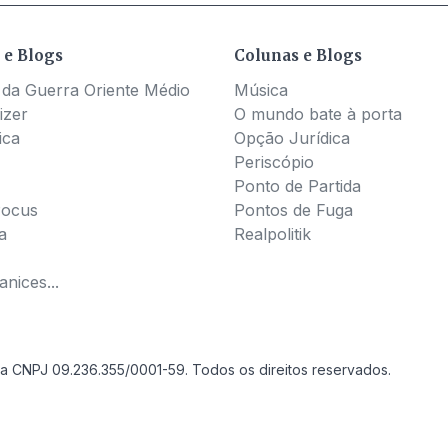
 e Blogs
Colunas e Blogs
 da Guerra Oriente Médio
Música
izer
O mundo bate à porta
ica
Opção Jurídica
Periscópio
Ponto de Partida
Pocus
Pontos de Fuga
a
Realpolitik
nices...
a CNPJ 09.236.355/0001-59. Todos os direitos reservados.