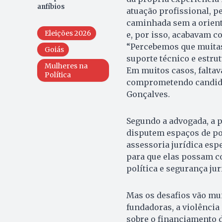
anfíbios
atuação profissional, 
caminhada sem a orienta
Eleições 2026
e, por isso, acabavam c
“Percebemos que muitas
Goiás
suporte técnico e estru
Mulheres na
Em muitos casos, faltav
Política
comprometendo candidat
Gonçalves.
Segundo a advogada, a 
disputem espaços de po
assessoria jurídica espe
para que elas possam co
política e segurança jur
Mas os desafios vão mui
fundadoras, a violência 
sobre o financiamento d