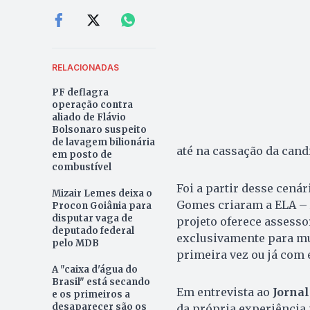
RELACIONADAS
PF deflagra
operação contra
aliado de Flávio
Bolsonaro suspeito
de lavagem bilionária
até na cassação da cand
em posto de
combustível
Foi a partir desse cená
Mizair Lemes deixa o
Gomes criaram a ELA – A
Procon Goiânia para
disputar vaga de
projeto oferece assessor
deputado federal
exclusivamente para mu
pelo MDB
primeira vez ou já com 
A "caixa d'água do
Brasil" está secando
Em entrevista ao
Jornal
e os primeiros a
desaparecer são os
da própria experiência 