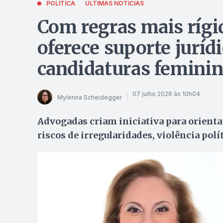
POLÍTICA
ÚLTIMAS NOTÍCIAS
Com regras mais rígid
oferece suporte jurídi
candidaturas femini
07 julho 2026 às 10h04
Mylenna Scheidegger
Advogadas criam iniciativa para orient
riscos de irregularidades, violência pol