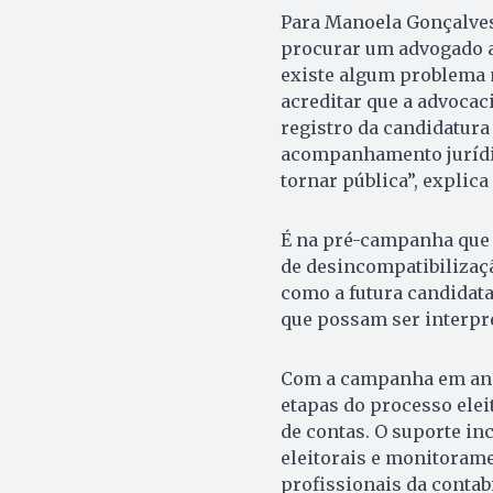
Para Manoela Gonçalve
procurar um advogado a
existe algum problema na
acreditar que a advoca
registro da candidatura
acompanhamento jurídi
tornar pública”, explic
É na pré-campanha que s
de desincompatibilizaçã
como a futura candidata
que possam ser interpr
Com a campanha em and
etapas do processo eleit
de contas. O suporte inc
eleitorais e monitoram
profissionais da contab