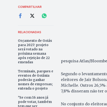
COMPARTILHAR
RELACIONADAS
Orçamento de Goiás
para 2027: projeto
será votado na
próxima semana
após rejeição de 22
pesquisa Atlas/Bloomber
emendas
Terminais, parques e
Segundo o levantamento
eventos de Goiânia
eleitores de Jair Bolson
poderão ganhar
nomes de empresas;
Michelle. Outros 26,5%
entenda o projeto
7,8% disseram não ter 
"Se com 16 anos já
pode votar, também
No conjunto do eleitorad
tem que ser