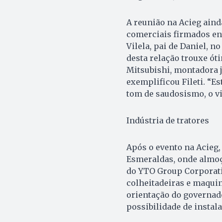
A reunião na Acieg ain
comerciais firmados en
Vilela, pai de Daniel, n
desta relação trouxe ót
Mitsubishi, montadora j
exemplificou Fileti. “E
tom de saudosismo, o v
Indústria de tratores
Após o evento na Acieg,
Esmeraldas, onde almo
do YTO Group Corporatio
colheitadeiras e maquin
orientação do governador
possibilidade de instal