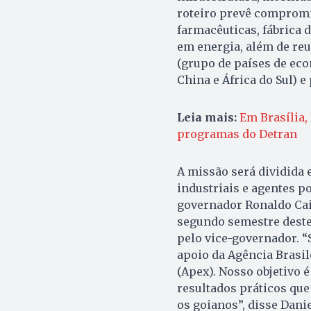
roteiro prevê compromi
farmacêuticas, fábrica 
em energia, além de re
(grupo de países de eco
China e África do Sul) 
Leia mais:
Em Brasília,
programas do Detran
A missão será dividida 
industriais e agentes p
governador Ronaldo Ca
segundo semestre deste 
pelo vice-governador. 
apoio da Agência Brasi
(Apex). Nosso objetivo 
resultados práticos que
os goianos”, disse Danie