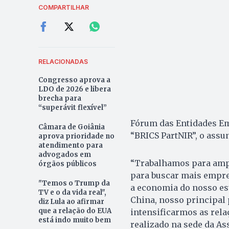
COMPARTILHAR
RELACIONADAS
Congresso aprova a
LDO de 2026 e libera
brecha para
“superávit flexível”
Fórum das Entidades Em
Câmara de Goiânia
“BRICS PartNIR”, o assun
aprova prioridade no
atendimento para
advogados em
“Trabalhamos para ampl
órgãos públicos
para buscar mais empres
"Temos o Trump da
a economia do nosso est
TV e o da vida real",
China, nosso principal 
diz Lula ao afirmar
que a relação do EUA
intensificarmos as rela
está indo muito bem
realizado na sede da As