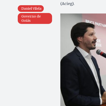
(Acieg).
Daniel Vilela
Governo de
Goiás