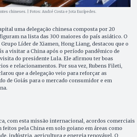
antes chineses. | Fotos: André Costa e Jota Eurípedes.
capital uma delegação chinesa composta por 20
iguram na lista das 300 maiores do país asiático. O
o Grupo Líder de Xiamen, Hong Liang, destacou que o
aís a visitar a China após o período pandêmico de
 visita do presidente Lula. Ele afirmou ter boas
ios e relacionamentos. Por sua vez, Rubens Fileti,
clarou que a delegação veio para reforçar as
ado de Goiás para o mercado consumidor e em
na.
ca, com esta missão internacional, acordos comerciais
m feitos pela China em solo goiano em áreas como
de, indústria, agricultura e energia renovável. O