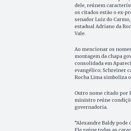
dele, reúnem característ
os citados estão o ex-p
senador Luiz do Carmo, 
estadual Adriano da Roc
Vale.
Ao mencionar os nomes
montagem da chapa gov
consolidada em Apareci
evangélico; Schreiner c
Rocha Lima simboliza o 
Outro nome citado por B
ministro reúne condiçõe
governadoria.
“Alexandre Baldy pode 
Ele reúne todas as cara