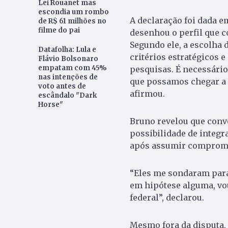
Lei Rouanet mas
escondia um rombo
A declaração foi dada e
de R$ 61 milhões no
filme do pai
desenhou o perfil que c
Segundo ele, a escolha
Datafolha: Lula e
critérios estratégicos e
Flávio Bolsonaro
empatam com 45%
pesquisas. É necessário 
nas intenções de
que possamos chegar a 
voto antes de
afirmou.
escândalo "Dark
Horse"
Bruno revelou que conv
possibilidade de integra
após assumir compromis
“Eles me sondaram para 
em hipótese alguma, vou
federal”, declarou.
Mesmo fora da disputa, 