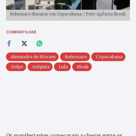
Bolsonaro discurso em Copacabana. / Foto: Agência Brasil.
COMPARTILHAR
Alexandre de Moraes
Bolsonaro
Copacabana
Golpe
Golpista
Lula
Musk
Os manifestantes começaram a chegar entre os