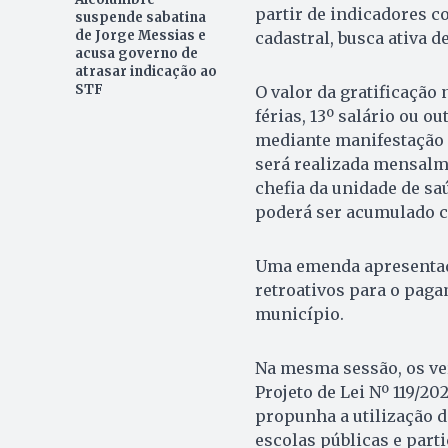
partir de indicadores c
suspende sabatina
de Jorge Messias e
cadastral, busca ativa d
acusa governo de
atrasar indicação ao
STF
O valor da gratificação
férias, 13º salário ou ou
mediante manifestação 
será realizada mensalm
chefia da unidade de sa
poderá ser acumulado c
Uma emenda apresentada
retroativos para o paga
município.
Na mesma sessão, os ver
Projeto de Lei Nº 119/2
propunha a utilização d
escolas públicas e part