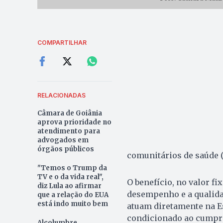
COMPARTILHAR
RELACIONADAS
Câmara de Goiânia
aprova prioridade no
atendimento para
advogados em
órgãos públicos
comunitários de saúde (
"Temos o Trump da
TV e o da vida real",
O benefício, no valor fi
diz Lula ao afirmar
desempenho e a qualida
que a relação do EUA
está indo muito bem
atuam diretamente na E
condicionado ao cumpri
Alcolumbre