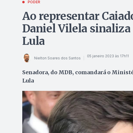
PODER
Ao representar Caiad
Daniel Vilela sinaliz
Lula
05 janeiro 2023 às 17h11
Nielton Soares dos Santos
Senadora, do MDB, comandará o Ministé
Lula