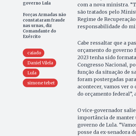
governo Lula
com a nova ministra. “
são tratados pelo Minist
Forças Armadas não
Regime de Recuperação F
constataram fraude
nas urnas, diz
responsabilidade do mi
Comandante do
Exército
Cabe ressaltar que a pa
orçamento do governo f
caiado
2023 tenha sido formata
Daniel Vilela
Congresso Nacional, po
função da situação de 
Lula
foram postergadas para
simone tebet
acontecer, vamos ver o 
do orçamento federal”, 
O vice-governador salie
importância de manter
governo de Lula. “Vamos
posse da ex-senadora do