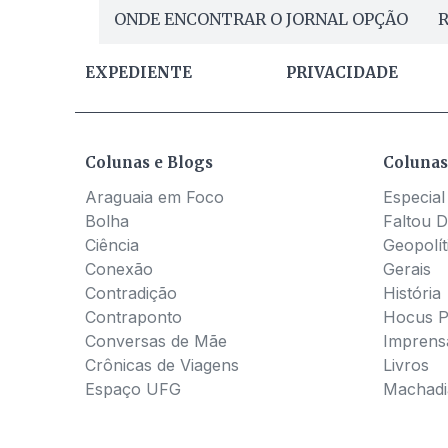
ONDE ENCONTRAR O JORNAL OPÇÃO
R
EXPEDIENTE
PRIVACIDADE
Colunas e Blogs
Colunas
Araguaia em Foco
Especial
Bolha
Faltou D
Ciência
Geopolít
Conexão
Gerais
Contradição
História
Contraponto
Hocus 
Conversas de Mãe
Imprens
Crônicas de Viagens
Livros
Espaço UFG
Machadia