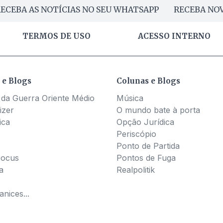
ECEBA AS NOTÍCIAS NO SEU WHATSAPP
RECEBA NOV
TERMOS DE USO
ACESSO INTERNO
 e Blogs
Colunas e Blogs
 da Guerra Oriente Médio
Música
izer
O mundo bate à porta
ica
Opção Jurídica
Periscópio
Ponto de Partida
Pocus
Pontos de Fuga
a
Realpolitik
nices...