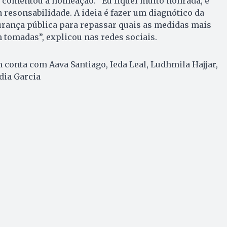
i comentou a nomeação. “Eu fiquei muito honrada, é
resonsabilidade. A ideia é fazer um diagnótico da
urança pública para repassar quais as medidas mais
tomadas”, explicou nas redes sociais.
conta com Aava Santiago, Ieda Leal, Ludhmila Hajjar,
dia Garcia