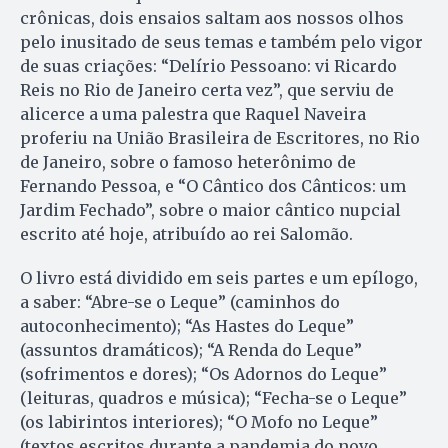
crônicas, dois ensaios saltam aos nossos olhos
pelo inusitado de seus temas e também pelo vigor
de suas criações: “Delírio Pessoano: vi Ricardo
Reis no Rio de Janeiro certa vez”, que serviu de
alicerce a uma palestra que Raquel Naveira
proferiu na União Brasileira de Escritores, no Rio
de Janeiro, sobre o famoso heterônimo de
Fernando Pessoa, e “O Cântico dos Cânticos: um
Jardim Fechado”, sobre o maior cântico nupcial
escrito até hoje, atribuído ao rei Salomão.
O livro está dividido em seis partes e um epílogo,
a saber: “Abre-se o Leque” (caminhos do
autoconhecimento); “As Hastes do Leque”
(assuntos dramáticos); “A Renda do Leque”
(sofrimentos e dores); “Os Adornos do Leque”
(leituras, quadros e música); “Fecha-se o Leque”
(os labirintos interiores); “O Mofo no Leque”
(textos escritos durante a pandemia do novo