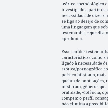
teórico-metodológico o 
investigado a partir da
necessidade de dizer em
se liga ao desejo de c
uma linguagem que sobr
testemunha, e que diz, 
aprofunda.
Esse caráter testemunha
características como a r
ligado à necessidade d
erótica/pornográfica co
poético hilstiano, mais 
quebra de pontuações, n
misturam, gêneros que 
oralidade, violência, op
rompem o perfil consagr
não elimina a possibili