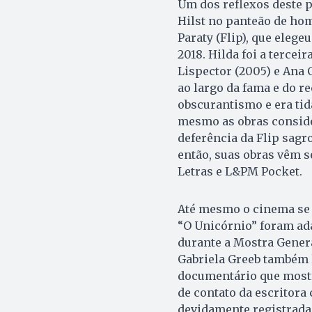
Um dos reflexos deste p
Hilst no panteão de hom
Paraty (Flip), que eleg
2018. Hilda foi a terce
Lispector (2005) e Ana C
ao largo da fama e do r
obscurantismo e era ti
mesmo as obras conside
deferência da Flip sagr
então, suas obras vêm 
Letras e L&PM Pocket.
Até mesmo o cinema se 
“O Unicórnio” foram ada
durante a Mostra Genera
Gabriela Greeb também l
documentário que mostr
de contato da escritor
devidamente registradas