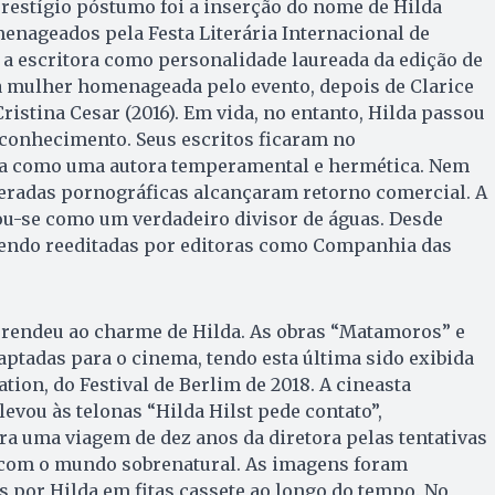
restígio póstumo foi a inserção do nome de Hilda
enageados pela Festa Literária Internacional de
eu a escritora como personalidade laureada da edição de
ira mulher homenageada pelo evento, depois de Clarice
ristina Cesar (2016). Em vida, no entanto, Hilda passou
econhecimento. Seus escritos ficaram no
da como uma autora temperamental e hermética. Nem
radas pornográficas alcançaram retorno comercial. A
ou-se como um verdadeiro divisor de águas. Desde
sendo reeditadas por editoras como Companhia das
rendeu ao charme de Hilda. As obras “Matamoros” e
ptadas para o cinema, tendo esta última sido exibida
tion, do Festival de Berlim de 2018. A cineasta
evou às telonas “Hilda Hilst pede contato”,
a uma viagem de dez anos da diretora pelas tentativas
a com o mundo sobrenatural. As imagens foram
 por Hilda em fitas cassete ao longo do tempo. No