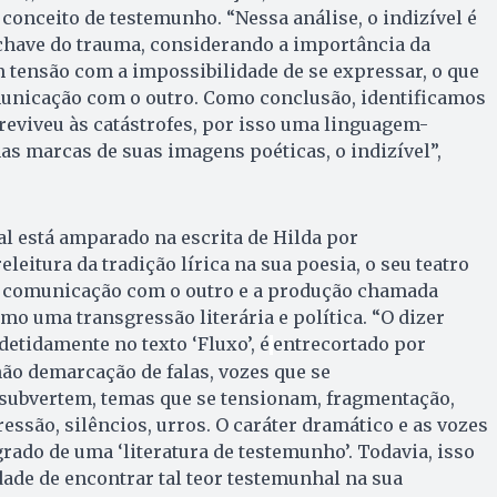
conceito de testemunho. “Nessa análise, o indizível é
 chave do trauma, considerando a importância da
 tensão com a impossibilidade de se expressar, o que
omunicação com o outro. Como conclusão, identificamos
eviveu às catástrofes, por isso uma linguagem-
nas marcas de suas imagens poéticas, o indizível”,
l está amparado na escrita de Hilda por
eleitura da tradição lírica na sua poesia, o seu teatro
e comunicação com o outro e a produção chamada
mo uma transgressão literária e política. “O dizer
detidamente no texto ‘Fluxo’, é
entrecortado por
ão demarcação de falas, vozes que se
subvertem, temas que se tensionam, fragmentação,
ressão, silêncios, urros. O caráter dramático e as vozes
ado de uma ‘literatura de testemunho’. Todavia, isso
dade de encontrar tal teor testemunhal na sua