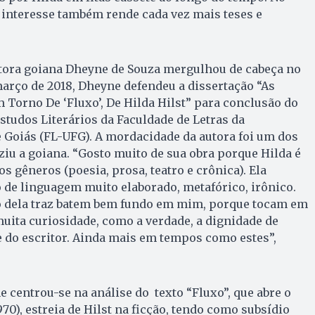
 interesse também rende cada vez mais teses e
itora goiana Dheyne de Souza mergulhou de cabeça no
arço de 2018, Dheyne defendeu a dissertação “As
m Torno De ‘Fluxo’, De Hilda Hilst” para conclusão do
tudos Literários da Faculdade de Letras da
 Goiás (FL-UFG). A mordacidade da autora foi um dos
iu a goiana. “Gosto muito de sua obra porque Hilda é
os gêneros (poesia, prosa, teatro e crônica). Ela
de linguagem muito elaborado, metafórico, irônico.
to dela traz batem bem fundo em mim, porque tocam em
uita curiosidade, como a verdade, a dignidade de
 e do escritor. Ainda mais em tempos como estes”,
e centrou-se na análise do texto “Fluxo”, que abre o
70), estreia de Hilst na ficção, tendo como subsídio